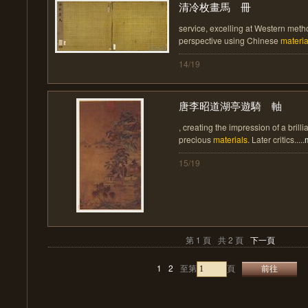
清冷枚畫馬 冊
service, excelling at Western met
perspective using Chinese
materia
14/19
唐李昭道湖亭遊騎 軸
, creating the impression of a brill
precious
materials
. Later critics.....
15/19
第 1 頁
共 2 頁
下一頁
1
2
至第
頁