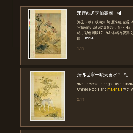
宋緙絲紫芝仙壽圖 軸
海棠（草）秋海棠 菊 雁來紅 紫薇 
宮博物院 緙絲特展圖錄，頁44-45
絲，彩色圖版17-19&*本幅為祝
圖.....
more
1/19
清郎世寧十駿犬蒼水? 軸
size horses and dogs. His distincti
Chinese tools and
materials
with W
2/19