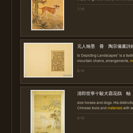
7/19
元人翰墨 冊 陶宗儀書詩
to Depicting Landscapes” is a fasti
mountain chains, arrangements,
m
8/19
清郎世寧十駿犬霜花鷂 軸
size horses and dogs. His distincti
Chinese tools and
materials
with we
9/19