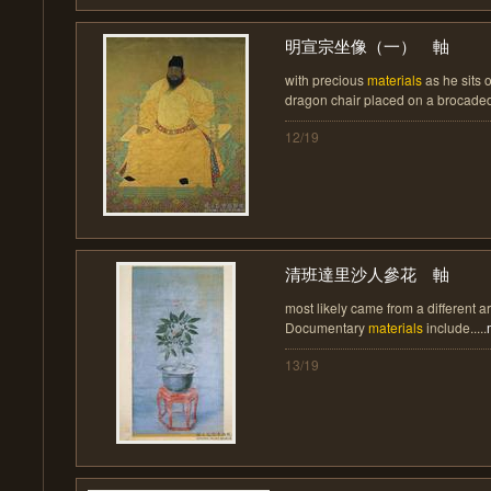
明宣宗坐像（一） 軸
with precious
materials
as he sits 
dragon chair placed on a brocaded 
12/19
清班達里沙人參花 軸
most likely came from a different a
Documentary
materials
include.....
13/19