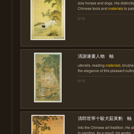
size horses and dogs. His distincti
Chinese tools and
materials
to pain
5/19
清謝遂畫人物 軸
utensils, reading
materials
, brushe
the elegance of this pleasant outing.
6/19
清郎世寧十駿犬茹黃豹 軸
into the Chinese art tradition. He
in painting. As a result, his works....