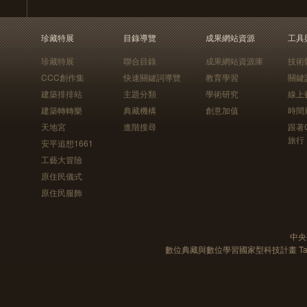
珍藏特展
目錄導覽
成果網站資源
工具
珍藏特展
聯合目錄
成果網站資源庫
技術
CCC創作集
快速關鍵詞導覽
教育學習
關鍵
建築排排站
主題分類
學術研究
線上
建築轉轉樂
典藏機構
創意加值
時間
天地宮
進階搜尋
跟著
旅行
安平追想1661
工藝大冒險
原住民儀式
原住民服飾
中央
數位典藏與數位學習國家型科技計畫 Taiwan e-Le