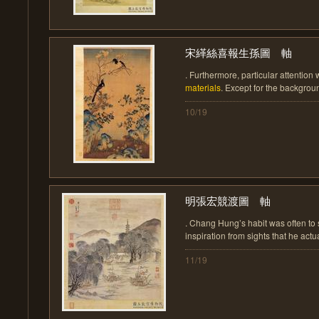
宋緙絲喜報生孫圖 軸
. Furthermore, particular attention 
materials
. Except for the background
10/19
明張宏競渡圖 軸
. Chang Hung’s habit was often to 
inspiration from sights that he actua
11/19