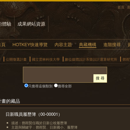
首頁
術體驗
成果網站資源
首頁
HOTKEY快速導覽
內容主題
典藏機構
進階搜尋
畫
公開徵選計畫
國立雲林科技大學
數位媒體設計系暨設計運算研究所
鄧雨
只搜尋這個類別
搜尋全部
計畫的藏品
日新職員履歷簿（00-00001）
描述：鄧雨賢任職於日新公校履歷簿
主題與關鍵字：鄧雨賢、日新國小、履歷簿