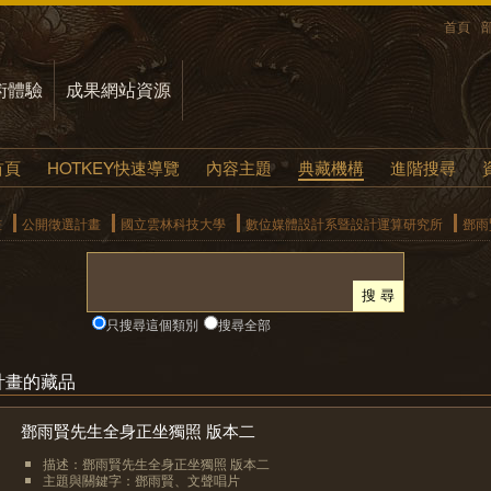
首頁
術體驗
成果網站資源
首頁
HOTKEY快速導覽
內容主題
典藏機構
進階搜尋
畫
公開徵選計畫
國立雲林科技大學
數位媒體設計系暨設計運算研究所
鄧雨
只搜尋這個類別
搜尋全部
計畫的藏品
鄧雨賢先生全身正坐獨照 版本二
描述：鄧雨賢先生全身正坐獨照 版本二
主題與關鍵字：鄧雨賢、文聲唱片