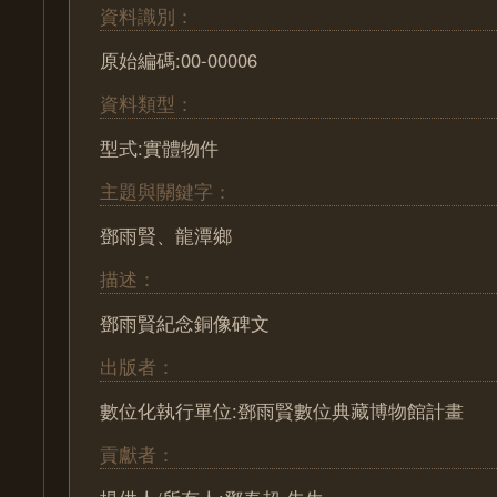
資料識別：
原始編碼:00-00006
資料類型：
型式:實體物件
主題與關鍵字：
鄧雨賢、龍潭鄉
描述：
鄧雨賢紀念銅像碑文
出版者：
數位化執行單位:鄧雨賢數位典藏博物館計畫
貢獻者：