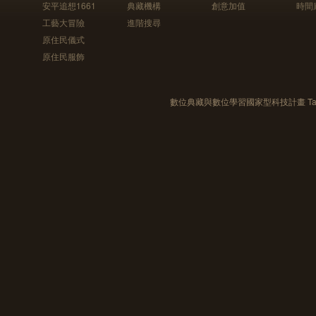
安平追想1661
典藏機構
創意加值
時間
工藝大冒險
進階搜尋
原住民儀式
原住民服飾
數位典藏與數位學習國家型科技計畫 Taiwan e-Le