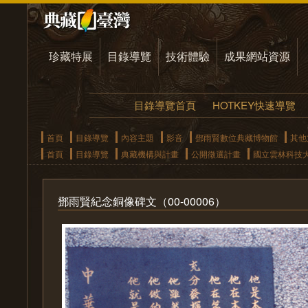
珍藏特展
目錄導覽
技術體驗
成果網站資源
目錄導覽首頁
HOTKEY快速導覽
首頁
目錄導覽
內容主題
影音
鄧雨賢數位典藏博物館
其他
首頁
目錄導覽
典藏機構與計畫
公開徵選計畫
國立雲林科技
鄧雨賢紀念銅像碑文（00-00006）