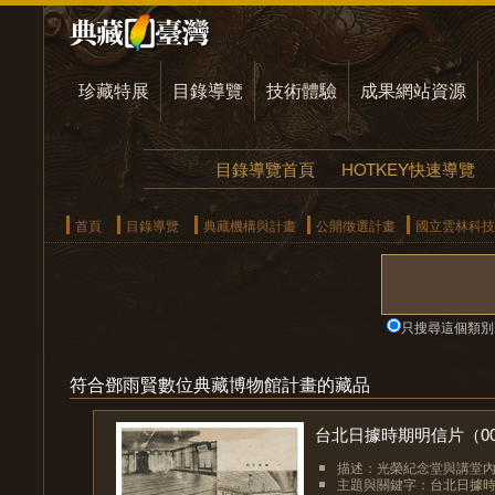
珍藏特展
目錄導覽
技術體驗
成果網站資源
目錄導覽首頁
HOTKEY快速導覽
首頁
目錄導覽
典藏機構與計畫
公開徵選計畫
國立雲林科技
只搜尋這個類別
符合鄧雨賢數位典藏博物館計畫的藏品
台北日據時期明信片（00-
描述：光榮紀念堂與講堂
主題與關鍵字：台北日據