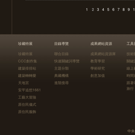
1
2
3
4
5
6
7
8
9
1
珍藏特展
目錄導覽
成果網站資源
工具
珍藏特展
聯合目錄
成果網站資源庫
技術
CCC創作集
快速關鍵詞導覽
教育學習
關鍵
建築排排站
主題分類
學術研究
線上
建築轉轉樂
典藏機構
創意加值
時間
天地宮
進階搜尋
跟著
旅行
安平追想1661
工藝大冒險
原住民儀式
原住民服飾
中央