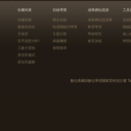
珍藏特展
目錄導覽
成果網站資源
工具
珍藏特展
聯合目錄
成果網站資源庫
技術
建築排排站
快速關鍵詞導覽
教育學習
關鍵
天地宮
主題分類
學術研究
線上
安平追想1661
典藏機構
創意加值
時間
工藝大冒險
進階搜尋
原住民儀式
原住民服飾
數位典藏與數位學習國家型科技計畫 Taiwan e-Le