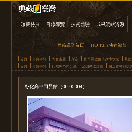
珍藏特展
目錄導覽
技術體驗
成果網站資源
目錄導覽首頁
HOTKEY快速導覽
首頁
目錄導覽
內容主題
影音
鄧雨賢數位典藏博物館
其他
首頁
目錄導覽
典藏機構與計畫
公開徵選計畫
國立雲林科技
彰化高中雨賢館（00-00004）