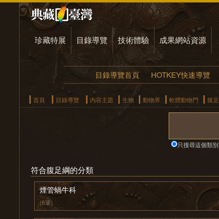
珍藏特展
目錄導覽
技術體驗
成果網站資源
目錄導覽首頁
HOTKEY快速導覽
首頁
目錄導覽
內容主題
生物
動物界
軟體動物門
腹足
只搜尋這個類別
符合腹足綱的分類
煙管蝸牛科
(6筆)