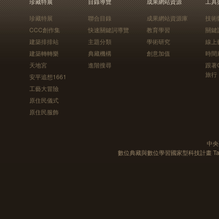
珍藏特展
目錄導覽
成果網站資源
工具
珍藏特展
聯合目錄
成果網站資源庫
技術
CCC創作集
快速關鍵詞導覽
教育學習
關鍵
建築排排站
主題分類
學術研究
線上
建築轉轉樂
典藏機構
創意加值
時間
天地宮
進階搜尋
跟著
旅行
安平追想1661
工藝大冒險
原住民儀式
原住民服飾
中央
數位典藏與數位學習國家型科技計畫 Taiwan e-Le