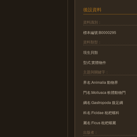
後設資料
資料識別：
標本編號:B0000295
資料類型：
現生貝類
型式:實體物件
主題與關鍵字：
界名:Animalia 動物界
門名:Mollusca 軟體動物門
綱名:Gastropoda 腹足綱
科名:Ficidae 枇杷螺科
屬名:Ficus 枇杷螺屬
出版者：