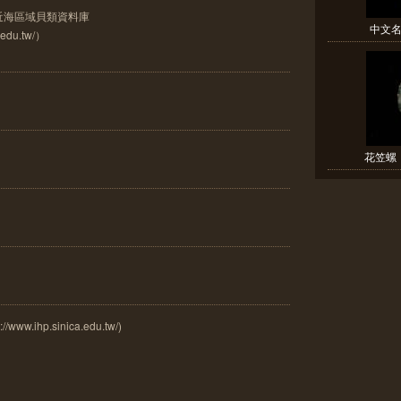
灣近海區域貝類資料庫
中文名(
a.edu.tw/）
花笠螺（
ihp.sinica.edu.tw/)