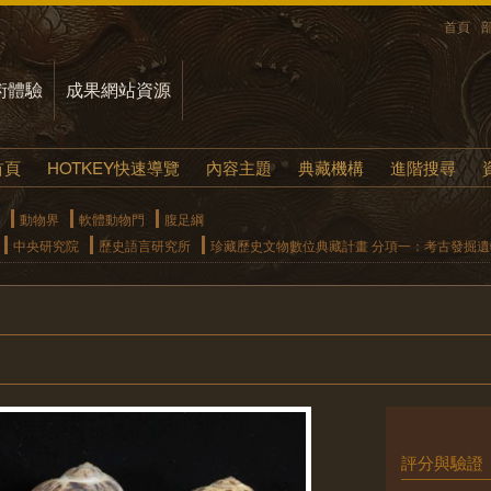
首頁
術體驗
成果網站資源
首頁
HOTKEY快速導覽
內容主題
典藏機構
進階搜尋
動物界
軟體動物門
腹足綱
中央研究院
歷史語言研究所
珍藏歷史文物數位典藏計畫 分項一：考古發掘
評分與驗證