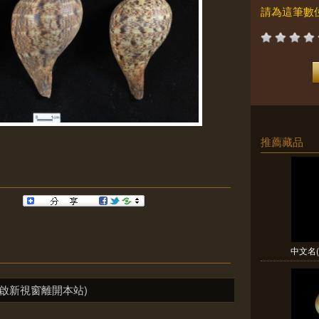
請為這筆數
推薦藏品
中文名(
啟新視窗離開本站)