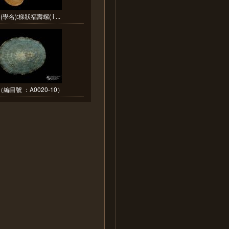
學名):梯狀福壽螺( i ...
編目號 ：A0020-10）