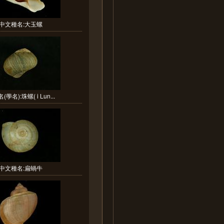
中文種名:大玉螺
學名):珠螺( i Lun...
中文種名:扁蝸牛