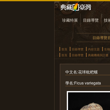
珍藏特展
目錄導覽
技
目錄導覽
首頁
目錄導覽
內容主題
生物
首頁
目錄導覽
典藏機構與計畫
中文名:花球枇杷螺
學名:Ficus variegata