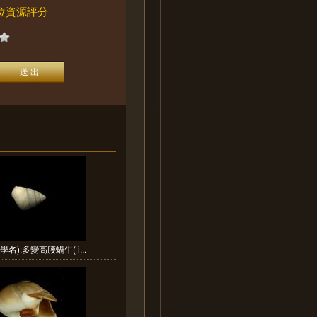
位資源評分
學名):多變高腰蝸牛( i...