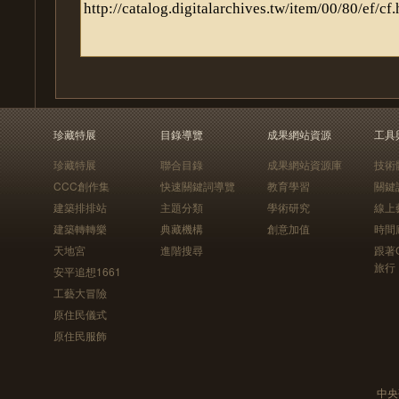
珍藏特展
目錄導覽
成果網站資源
工具
珍藏特展
聯合目錄
成果網站資源庫
技術
CCC創作集
快速關鍵詞導覽
教育學習
關鍵
建築排排站
主題分類
學術研究
線上
建築轉轉樂
典藏機構
創意加值
時間
天地宮
進階搜尋
跟著
旅行
安平追想1661
工藝大冒險
原住民儀式
原住民服飾
中央