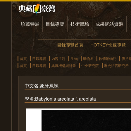
珍藏特展
目錄導覽
技術體驗
成果網站資源
目錄導覽首頁
HOTKEY快速導覽
首頁
目錄導覽
內容主題
生物
動物界
軟體動物門
腹足
首頁
目錄導覽
典藏機構與計畫
中央研究院
歷史語言研究所
中文名:象牙鳳螺
學名:Babylonia areolata f. areolata