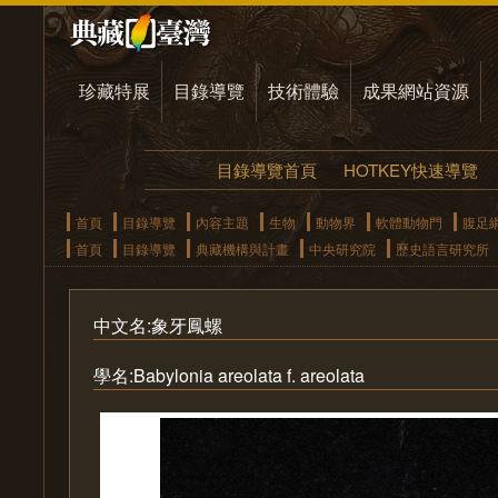
珍藏特展
目錄導覽
技術體驗
成果網站資源
目錄導覽首頁
HOTKEY快速導覽
首頁
目錄導覽
內容主題
生物
動物界
軟體動物門
腹足
首頁
目錄導覽
典藏機構與計畫
中央研究院
歷史語言研究所
中文名:象牙鳳螺
學名:Babylonia areolata f. areolata