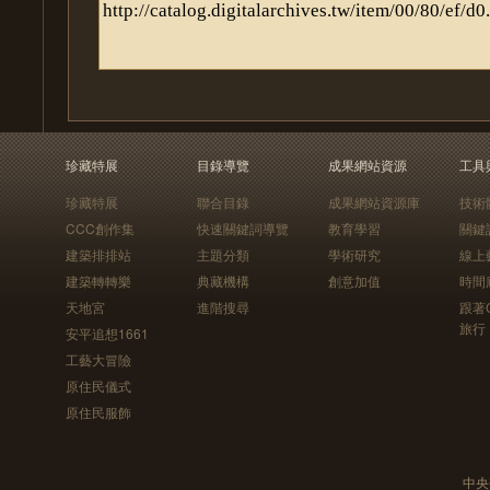
珍藏特展
目錄導覽
成果網站資源
工具
珍藏特展
聯合目錄
成果網站資源庫
技術
CCC創作集
快速關鍵詞導覽
教育學習
關鍵
建築排排站
主題分類
學術研究
線上
建築轉轉樂
典藏機構
創意加值
時間
天地宮
進階搜尋
跟著
旅行
安平追想1661
工藝大冒險
原住民儀式
原住民服飾
中央