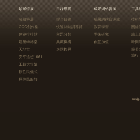
珍藏特展
目錄導覽
成果網站資源
工具
珍藏特展
聯合目錄
成果網站資源庫
技術
CCC創作集
快速關鍵詞導覽
教育學習
關鍵
建築排排站
主題分類
學術研究
線上
建築轉轉樂
典藏機構
創意加值
時間
天地宮
進階搜尋
跟著
旅行
安平追想1661
工藝大冒險
原住民儀式
原住民服飾
中央