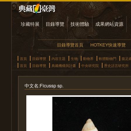
珍藏特展
目錄導覽
技術體驗
成果網站資源
目錄導覽首頁
HOTKEY快速導覽
首頁
目錄導覽
內容主題
生物
動物界
軟體動物門
腹足
首頁
目錄導覽
典藏機構與計畫
中央研究院
歷史語言研究所
中文名:Ficussp sp.