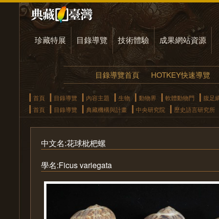
珍藏特展
目錄導覽
技術體驗
成果網站資源
目錄導覽首頁
HOTKEY快速導覽
首頁
目錄導覽
內容主題
生物
動物界
軟體動物門
腹足
首頁
目錄導覽
典藏機構與計畫
中央研究院
歷史語言研究所
中文名:花球枇杷螺
學名:Ficus variegata