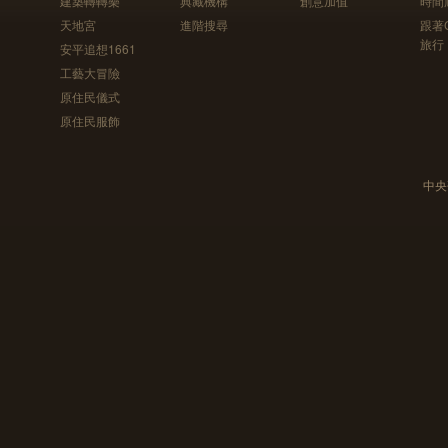
建築轉轉樂
典藏機構
創意加值
時間
天地宮
進階搜尋
跟著
旅行
安平追想1661
工藝大冒險
原住民儀式
原住民服飾
中央