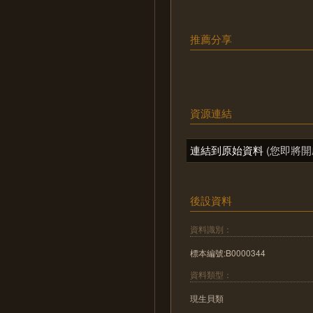
推薦分享
資源連結
連結到原始資料
(您即將開
後設資料
資料識別：
標本編號:B0000344
資料類型：
現生貝類