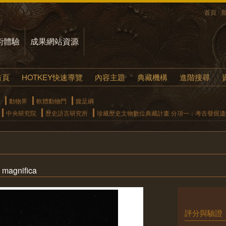
首頁
術體驗
成果網站資源
首頁
HOTKEY快速導覽
內容主題
典藏機構
進階搜尋
動物界
軟體動物門
腹足綱
中央研究院
歷史語言研究所
珍藏歷史文物數位典藏計畫 分項一：考古發掘
 magnifica
評分與驗證