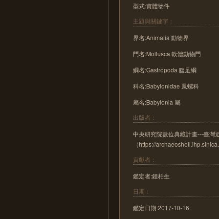
型式:實體物件
主題與關鍵字：
界名:Animalia 動物界
門名:Mollusca 軟體動物門
綱名:Gastropoda 腹足綱
科名:Babylonidae 鳳螺科
屬名:Babylonia 屬
出版者：
中央研究院數位典藏計畫---臺
（https://archaeoshell.ihp.sinic
貢獻者：
鑑定者:鍾柏生
日期：
鑑定日期:2017-10-16