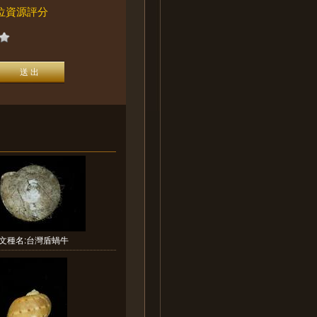
位資源評分
文種名:台灣盾蝸牛