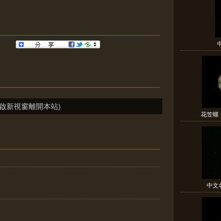
啟新視窗離開本站)
花笠螺（
中文名(