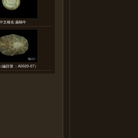
中文種名:扁蝸牛
編目號 ：A0020-07）