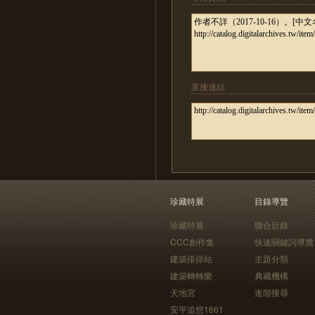
直接連結
珍藏特展
目錄導覽
珍藏特展
聯合目錄
CCC創作集
快速關鍵詞導覽
建築排排站
主題分類
建築轉轉樂
典藏機構
天地宮
進階搜尋
安平追想1661