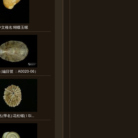
中文種名:蝴蝶玉螺
編目號 ：A0020-06）
學名):花松螺( i Si...