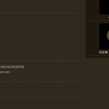
花笠螺（
灣近海區域貝類資料庫
a.edu.tw/）