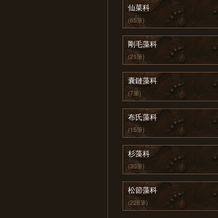
仙菜科
(65筆)
剛毛藻科
(21筆)
囊鏈藻科
(7筆)
布氏藻科
(15筆)
杉藻科
(30筆)
松節藻科
(228筆)