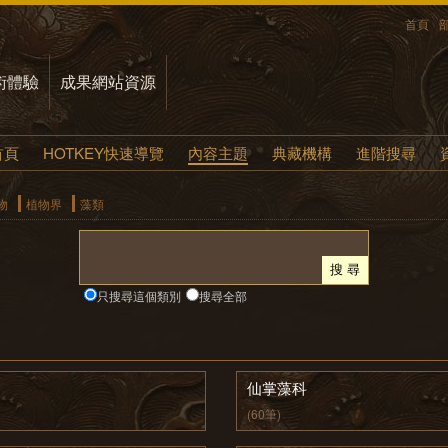
首頁
術體驗
成果網站資源
首頁
HOTKEY快速導覽
內容主題
典藏機構
進階搜尋
物
植物界
藻類
只搜尋這個類別
搜尋全部
仙掌藻科
(60筆)