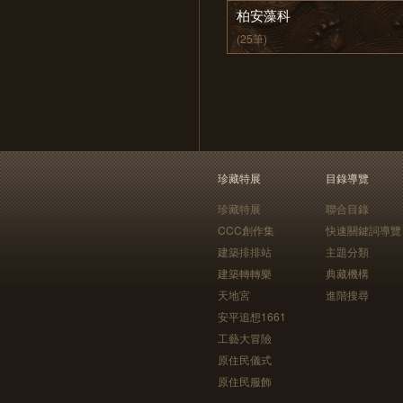
柏安藻科
(25筆)
珍藏特展
目錄導覽
珍藏特展
聯合目錄
CCC創作集
快速關鍵詞導覽
建築排排站
主題分類
建築轉轉樂
典藏機構
天地宮
進階搜尋
安平追想1661
工藝大冒險
原住民儀式
原住民服飾