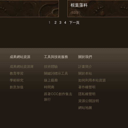
根葉藻科
(63筆)
1
2
3
4
下一頁
成果網站資源
工具與技術服務
關於我們
成果網站資源庫
技術體驗
計畫簡介
教育學習
關鍵詞標示工具
關於本站
學術研究
線上藝廊
如何利用本站資源
創意加值
時間廊
著作權聲明
跟著CCC創作集去
隱私權聲明
旅行
資源公開說明
網站地圖