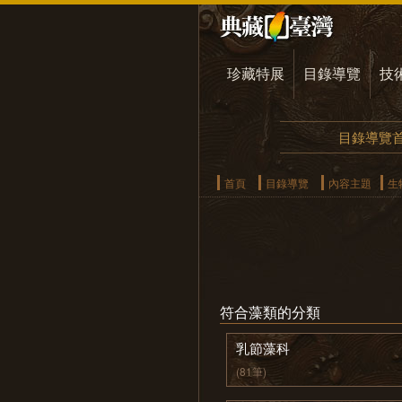
珍藏特展
目錄導覽
技
目錄導覽
首頁
目錄導覽
內容主題
生
符合藻類的分類
乳節藻科
(81筆)