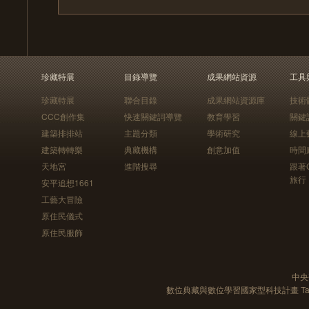
珍藏特展
目錄導覽
成果網站資源
工具
珍藏特展
聯合目錄
成果網站資源庫
技術
CCC創作集
快速關鍵詞導覽
教育學習
關鍵
建築排排站
主題分類
學術研究
線上
建築轉轉樂
典藏機構
創意加值
時間
天地宮
進階搜尋
跟著
旅行
安平追想1661
工藝大冒險
原住民儀式
原住民服飾
中央
數位典藏與數位學習國家型科技計畫 Taiwan e-Le