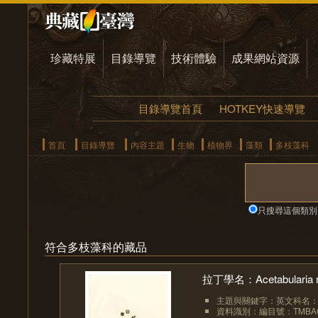
珍藏特展
目錄導覽
技術體驗
成果網站資源
目錄導覽首頁
HOTKEY快速導覽
首頁
目錄導覽
內容主題
生物
植物界
藻類
多枝藻科
只搜尋這個類別
符合多枝藻科的藏品
拉丁學名：Acetabularia m
主題與關鍵字：英文科名：Pol
資料識別：編目號：TMBAC