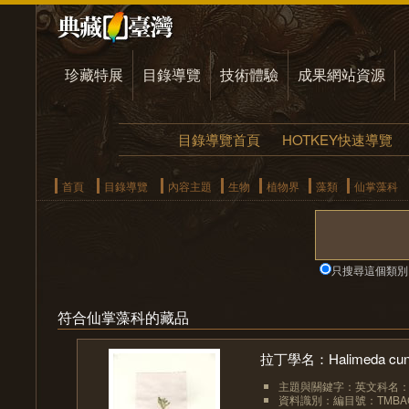
珍藏特展
目錄導覽
技術體驗
成果網站資源
目錄導覽首頁
HOTKEY快速導覽
首頁
目錄導覽
內容主題
生物
植物界
藻類
仙掌藻科
只搜尋這個類別
符合仙掌藻科的藏品
拉丁學名：Halimeda cuneat
主題與關鍵字：英文科名：Hal
資料識別：編目號：TMBAC