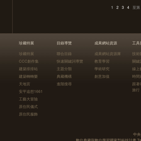
1
2
3
4
至第
珍藏特展
目錄導覽
成果網站資源
工具
珍藏特展
聯合目錄
成果網站資源庫
技術
CCC創作集
快速關鍵詞導覽
教育學習
關鍵
建築排排站
主題分類
學術研究
線上
建築轉轉樂
典藏機構
創意加值
時間
天地宮
進階搜尋
跟著
旅行
安平追想1661
工藝大冒險
原住民儀式
原住民服飾
中央
數位典藏與數位學習國家型科技計畫 Taiwan e-Le