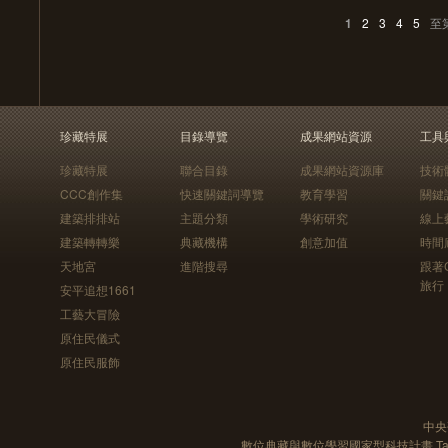
1
2
3
4
5
至
珍藏特展
目錄導覽
成果網站資源
工具
珍藏特展
聯合目錄
成果網站資源庫
技術
CCC創作集
快速關鍵詞導覽
教育學習
關鍵
建築排排站
主題分類
學術研究
線上
建築轉轉樂
典藏機構
創意加值
時間
天地宮
進階搜尋
跟著
旅行
安平追想1661
工藝大冒險
原住民儀式
原住民服飾
中央
數位典藏與數位學習國家型科技計畫 Taiwan e-Le