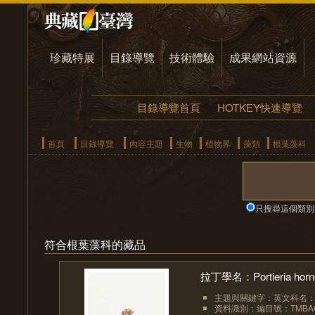
珍藏特展
目錄導覽
技術體驗
成果網站資源
目錄導覽首頁
HOTKEY快速導覽
首頁
目錄導覽
內容主題
生物
植物界
藻類
根葉藻科
只搜尋這個類別
符合根葉藻科的藏品
拉丁學名：Portieria hornem
主題與關鍵字：英文科名：Rhi
資料識別：編目號：TMBAC