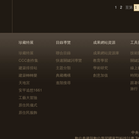
1
2
至第
珍藏特展
目錄導覽
成果網站資源
工具
珍藏特展
聯合目錄
成果網站資源庫
技術
CCC創作集
快速關鍵詞導覽
教育學習
關鍵
建築排排站
主題分類
學術研究
線上
建築轉轉樂
典藏機構
創意加值
時間
天地宮
進階搜尋
跟著
旅行
安平追想1661
工藝大冒險
原住民儀式
原住民服飾
中央
數位典藏與數位學習國家型科技計畫 Taiwan e-Le