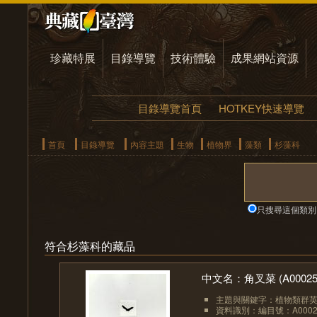
珍藏特展
目錄導覽
技術體驗
成果網站資源
目錄導覽首頁
HOTKEY快速導覽
首頁
目錄導覽
內容主題
生物
植物界
藻類
杉藻科
只搜尋這個類別
符合杉藻科的藏品
中文名：角叉菜 (A00025
主題與關鍵字：植物類群英文：A
資料識別：編目號：A0002