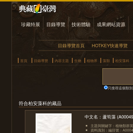
珍藏特展
目錄導覽
技術體驗
成果網站資源
目錄導覽首頁
HOTKEY快速導覽
首頁
目錄導覽
內容主題
生物
植物界
藻類
柏安藻科
只搜尋這個類別
符合柏安藻科的藏品
中文名：蘆筍藻 (A00049
主題與關鍵字：植物類群英文：
資料識別：編目號：A0004