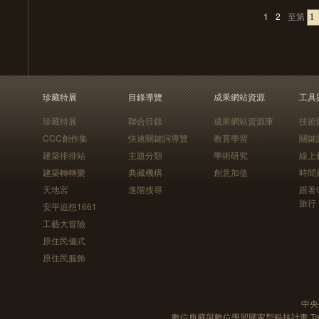
1
2
至第
珍藏特展
目錄導覽
成果網站資源
工具
珍藏特展
聯合目錄
成果網站資源庫
技術
CCC創作集
快速關鍵詞導覽
教育學習
關鍵
建築排排站
主題分類
學術研究
線上
建築轉轉樂
典藏機構
創意加值
時間
天地宮
進階搜尋
跟著
旅行
安平追想1661
工藝大冒險
原住民儀式
原住民服飾
中央
數位典藏與數位學習國家型科技計畫 Taiwan e-Le