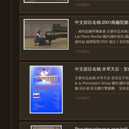
114/5842
中文節目名稱:2001兩廳院樂壇
：賴玲如鋼琴獨奏會 主要作品名稱:賴
Lai Piano Recital 國內/國外
賴玲如 媒體類型:DVD 場次:1 節目類型:
115/5842
中文節目名稱:木琴天后：安倍
主要作品名稱:木琴天后-安倍圭子與朱宗
&
Ju
Percussion Group 國內
廳 演出者:朱宗慶打擊樂團、 安倍圭子.
116/5842
Pseudocyclosorus esquirolii 