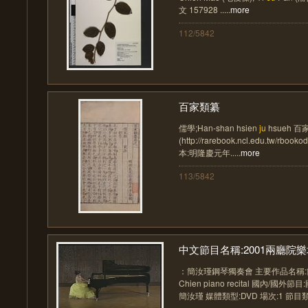
文 157928 .....
more
112/5842
百家類纂
儒學;Han-shan hsien
ju
hsueh 
(http://rarebook.ncl.edu.tw/
本:明隆慶元年.....
more
113/5842
中文節目名稱:2001兩廳院樂壇
：簡汝瑾鋼琴獨奏會 主要作品名稱
Chien piano recital 國內/國
簡汝瑾 媒體類型:DVD 場次:1 節目類型.