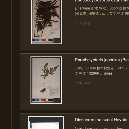
), Taiwan(台灣) 物候：Sporing
(張惠珠) 採集號：s. n. 英文 中文 08530
117/5842
Parathelypteris japonica (Bak
, Dry, Full sun 標本採集者：Yen-
Ju
文 中文 132966 .....
more
118/5842
Dioscorea matsudai Hayata
forest, Low epiphytes, very low hu