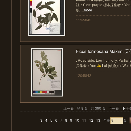
註：Stem purple 標本採集者：Yen
號.....
more
119/5842
Ficus formosana Maxim. 
, Road side, Low humidity, Parti
採集者：Yen-
Ju
Lai (賴嬿如), Wei-H
120/5842
上一頁
第 8 頁
共 390 頁
下一頁
下十
3
4
5
6
7
8
9
10
11
12
13
至第
頁