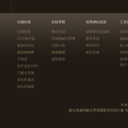
珍藏特展
目錄導覽
成果網站資源
工具
珍藏特展
聯合目錄
成果網站資源庫
技術
CCC創作集
快速關鍵詞導覽
教育學習
關鍵
建築排排站
主題分類
學術研究
線上
建築轉轉樂
典藏機構
創意加值
時間
天地宮
進階搜尋
跟著
旅行
安平追想1661
工藝大冒險
原住民儀式
原住民服飾
中央
數位典藏與數位學習國家型科技計畫 Taiwan e-Le