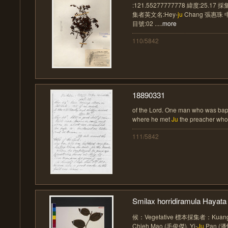
:121.55277777778 緯度:25.17 採
集者英文名:Hey-
ju
Chang 張惠珠 中
目號:02 .....
more
110/5842
18890331
of the Lord. One man who was bap
where he met
Ju
the preacher who
111/5842
Smilax horridiramula Hayata
候：Vegetative 標本採集者：Kuang-
Chieh Mao (毛俊傑), Yi-
Ju
Pan (