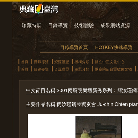
珍藏特展
目錄導覽
技術體驗
成果網站資源
目錄導覽首頁
HOTKEY快速導覽
首頁
目錄導覽
資源聯盟
機構分類
國立中正文化中心
首頁
目錄導覽
資源聯盟
主題分類
兩廳院節目暨數位文物
中文節目名稱:2001兩廳院樂壇新秀系列：簡汝瑾
主要作品名稱:簡汝瑾鋼琴獨奏會 Ju-chin Chien piano r