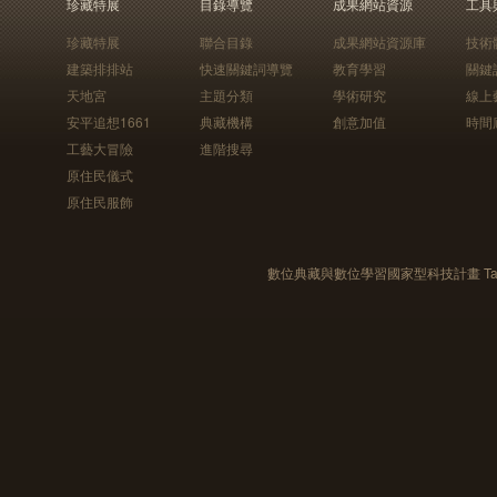
珍藏特展
目錄導覽
成果網站資源
工具
珍藏特展
聯合目錄
成果網站資源庫
技術
建築排排站
快速關鍵詞導覽
教育學習
關鍵
天地宮
主題分類
學術研究
線上
安平追想1661
典藏機構
創意加值
時間
工藝大冒險
進階搜尋
原住民儀式
原住民服飾
數位典藏與數位學習國家型科技計畫 Taiwan e-Le