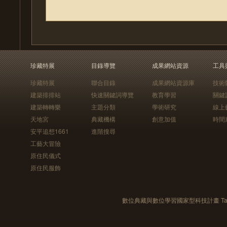
珍藏特展
目錄導覽
成果網站資源
工具
珍藏特展
聯合目錄
成果網站資源庫
技術
建築排排站
快速關鍵詞導覽
教育學習
關鍵
建築轉轉樂
主題分類
學術研究
線上
天地宮
典藏機構
創意加值
時間
安平追想1661
進階搜尋
工藝大冒險
原住民儀式
原住民服飾
數位典藏與數位學習國家型科技計畫 Taiwan e-Le