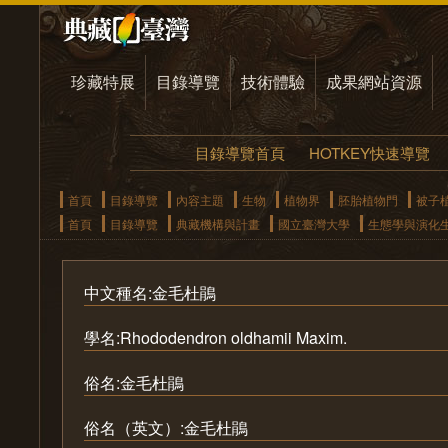
珍藏特展
目錄導覽
技術體驗
成果網站資源
目錄導覽首頁
HOTKEY快速導覽
首頁
目錄導覽
內容主題
生物
植物界
胚胎植物門
被子
首頁
目錄導覽
典藏機構與計畫
國立臺灣大學
生態學與演化
中文種名:金毛杜鵑
學名:Rhododendron oldhamii Maxim.
俗名:金毛杜鵑
俗名（英文）:金毛杜鵑