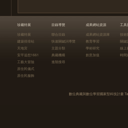
珍藏特展
目錄導覽
成果網站資源
工具
珍藏特展
聯合目錄
成果網站資源庫
技術
建築排排站
快速關鍵詞導覽
教育學習
關鍵
天地宮
主題分類
學術研究
線上
安平追想1661
典藏機構
創意加值
時間
工藝大冒險
進階搜尋
原住民儀式
原住民服飾
數位典藏與數位學習國家型科技計畫 Taiwan e-Le