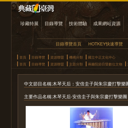
珍藏特展
目錄導覽
技術體驗
成果網站資源
目錄導覽首頁
HOTKEY快速導覽
首頁
目錄導覽
資源聯盟
機構分類
國立中正文化中心
首頁
目錄導覽
資源聯盟
主題分類
兩廳院節目暨數位文物
中文節目名稱:木琴天后：安倍圭子與朱宗慶打擊樂
主要作品名稱:木琴天后-安倍圭子與朱宗慶打擊樂團 = Keiko A