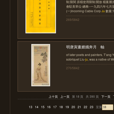
制:限閱 原檔使用限制:開放 檔案層
會駐美單位-總務--一九四六年七
(一)Incoming Cable Corp
Ju
數量:1
269/5842
明唐寅畫嫦娥奔月 軸
of later poets and painters. T’ang
sobriquet Liu-
ju
, was a native of Wu
270/5842
上十頁
上一頁
第 18 頁
共 390 頁
下一頁
13
14
15
16
17
18
19
20
21
22
23
至第