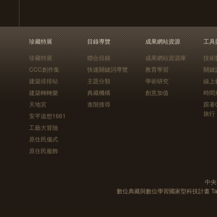
珍藏特展
目錄導覽
成果網站資源
工具
珍藏特展
聯合目錄
成果網站資源庫
技術
CCC創作集
快速關鍵詞導覽
教育學習
關鍵
建築排排站
主題分類
學術研究
線上
建築轉轉樂
典藏機構
創意加值
時間
天地宮
進階搜尋
跟著
旅行
安平追想1661
工藝大冒險
原住民儀式
原住民服飾
中央
數位典藏與數位學習國家型科技計畫 Taiwan e-Le