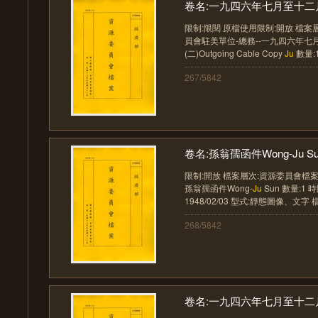
卷名:一九四六年七月至十二月
限制:限閱 原檔使用限制:開放 檔案
員會駐美單位-總務--一九四六年
(二)Outgoing Cable Copy
Ju
數量:1
267/5842
卷名:孫翁孺函件Wong-Ju Sun(
限制:開放 檔案層次:資源委員會檔案
孫翁孺函件Wong-
Ju
Sun 數量:1 時
1948/02/03 型式:靜態圖像、文字 檔案
268/5842
卷名:一九四六年七月至十二月