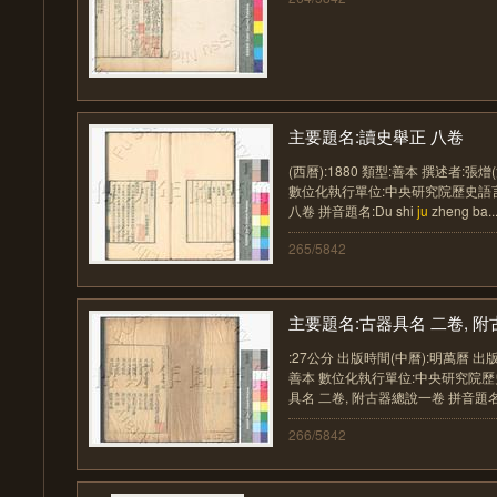
主要題名:讀史舉正 八卷
(西曆):1880 類型:善本 撰述者:張熷
數位化執行單位:中央研究院歷史語
八卷 拼音題名:Du shi
ju
zheng ba...
265/5842
主要題名:古器具名 二卷, 附古
:27公分 出版時間(中曆):明萬曆 出版時
善本 數位化執行單位:中央研究院歷
具名 二卷, 附古器總說一卷 拼音題名:
266/5842