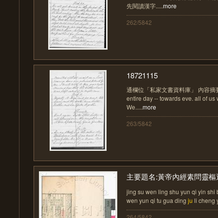
先閱讀漢字.....
more
262/5842
18721115
通欄位「私家文書資料庫」 內容摘要說明：B
entire day -- towards eve. all of u
We.....
more
263/5842
主要題名:黃帝內經素問靈樞運
jing su wen ling shu yun qi yin shi 
wen yun qi tu gua ding
ju
li cheng yi
264/5842