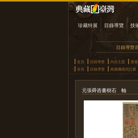
珍藏特展
目錄導覽
技
目錄導覽
首頁
目錄導覽
內容主題
書畫
首頁
目錄導覽
典藏機構與計畫
元張舜咨畫樹石 軸