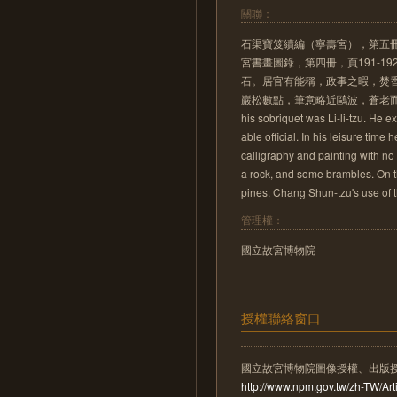
關聯：
石渠寶笈續編（寧壽宮），第五冊，頁
宮書畫圖錄，第四冊，頁191-1
石。居官有能稱，政事之暇，焚
巖松數點，筆意略近鷗波，蒼老而能圓渾。&*C
his sobriquet was Li-li-tzu. He 
able official. In his leisure time
calligraphy and painting with no 
a rock, and some brambles. On t
pines. Chang Shun-tzu's use of
管理權：
國立故宮博物院
授權聯絡窗口
國立故宮博物院圖像授權、出版
http://www.npm.gov.tw/zh-TW/A