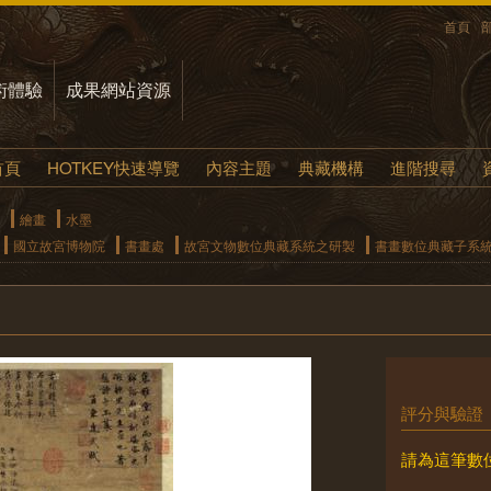
首頁
術體驗
成果網站資源
首頁
HOTKEY快速導覽
內容主題
典藏機構
進階搜尋
繪畫
水墨
國立故宮博物院
書畫處
故宮文物數位典藏系統之研製
書畫數位典藏子系
評分與驗證
請為這筆數