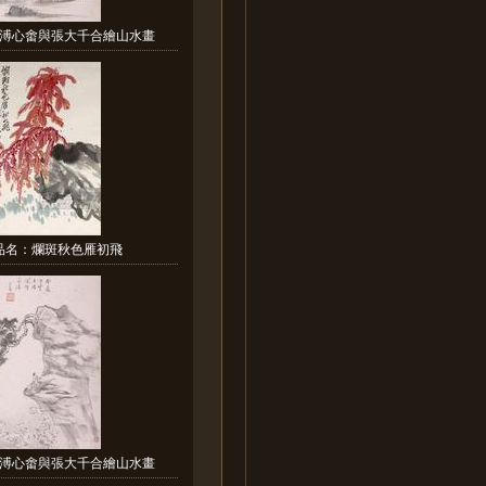
溥心畬與張大千合繪山水畫
品名：爛斑秋色雁初飛
溥心畬與張大千合繪山水畫