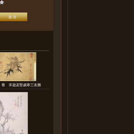
 冊 宋趙孟堅歲寒三友圖