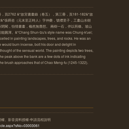
2762 &*故宮書畫錄（卷五），第三冊，頁181-182&*故
92&*張舜咨（元末至正時人）字仲夔，號櫟里子，工畫山水樹
香閉閣，怡情書畫，翛然無塵想。 兩樹一石，伴以荊條。坡山
hang Shun-tzu's style name was Chung-k'uei;
excelled in painting landscapes, trees, and rocks. He was an
 he would burn incense, bolt his door and delight in
thought of the sensual world. The painting depicts two trees,
he peak above the bank are a few dots of ink indicating
 the brush approaches that of Chao Meng-fu (1245-1322).
授權、影音資料授權-申請流程說明
rticle.aspx?sNo=03003061