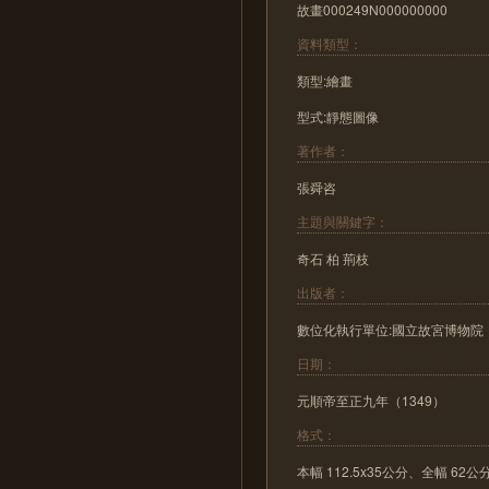
故畫000249N000000000
資料類型：
類型:繪畫
型式:靜態圖像
著作者：
張舜咨
主題與關鍵字：
奇石 柏 荊枝
出版者：
數位化執行單位:國立故宮博物院
日期：
元順帝至正九年（1349）
格式：
本幅 112.5x35公分、全幅 62公