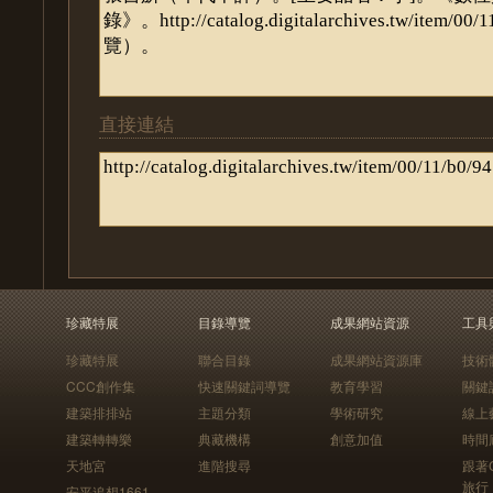
直接連結
珍藏特展
目錄導覽
成果網站資源
工具
珍藏特展
聯合目錄
成果網站資源庫
技術
CCC創作集
快速關鍵詞導覽
教育學習
關鍵
建築排排站
主題分類
學術研究
線上
建築轉轉樂
典藏機構
創意加值
時間
天地宮
進階搜尋
跟著
旅行
安平追想1661