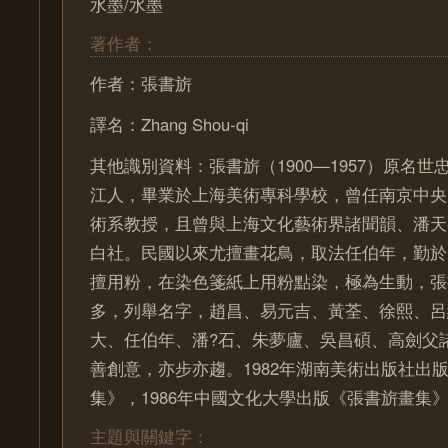
水墨/水墨
著作者：
作者：張書旂
譯名：Zhang Shou-qi
其他識別資料：張書旂（1900—1957）原名
江人，畢業於上海美術專科學校，曾任南京中央
術系教授，且曾與上海文化藝術界諸聞韻、潘天
白社。民國以來尤擅畫花鳥，取法任伯年，勤於
擅用粉，在染色箋紙上用粉點染，極為生動，張
多，列舉名字，趙昌、易元吉、黃荃、徐熙、呂
大、任伯年、潘?石、朱夢廬、吳昌碩、高劍父
善創意，亦步亦趨。1982年湖南美術出版社出
集》，1986年中國文化大學出版《張書旂畫集
主題與關鍵字：