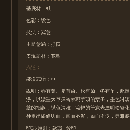
基底材：紙
色彩：設色
技法：寫意
主題意涵：抒情
表現題材：花鳥
描述：
裝潢式樣：框
說明：春有蘭、夏有荷、秋有菊、冬有芋，此圖
淨，以濃墨大筆揮灑表現芋頭的葉子，墨色淋漓
莖的拙趣，賦色清雅，流轉的筆意表達明暗變化
神畫出線條與面，實而不泥，虛而不泛，典雅感
印記/類別：款識 | 鈐印