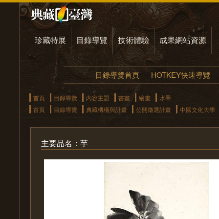
珍藏特展
目錄導覽
技術體驗
成果網站資源
目錄導覽首頁
HOTKEY快速導覽
首頁
目錄導覽
內容主題
書畫
繪畫
水墨
首頁
目錄導覽
典藏機構與計畫
公開徵選計畫
中國文化大學
主要品名：芋