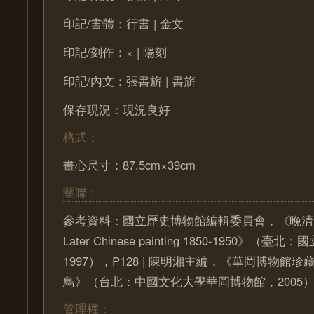
印記/書體：行書 | 金文
印記/刻作：× | 陽刻
印記/內文：張書旂 | 書旂
保存現況：現況良好
格式：
畫心尺寸：87.5cm×39cm
關聯：
參考資料：國立歷史博物館編輯委員會，《晚清
Later Chinese painting 1850-1950》（
1997），P128 | 陳明湘主編，《華岡博物館珍
鳥》（台北：中國文化大學華岡博物館，2005），P
管理權：