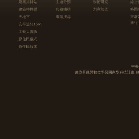
建築排排站
主題分類
學術研究
線上
建築轉轉樂
典藏機構
創意加值
時間
天地宮
進階搜尋
跟著
旅行
安平追想1661
工藝大冒險
原住民儀式
原住民服飾
中央
數位典藏與數位學習國家型科技計畫 Taiwan e-Le