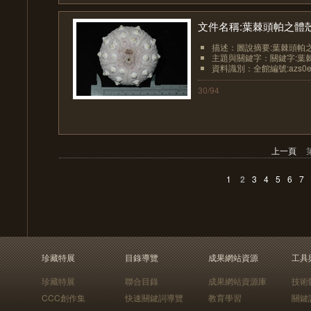
文件名稱:葉棘頭帕之體
描述：圖說摘要:葉棘頭帕之
主題與關鍵字：關鍵字:葉
資料識別：全館編號:azs0ech
30/94
上一頁
1
2
3
4
5
6
7
珍藏特展
目錄導覽
成果網站資源
工具
珍藏特展
聯合目錄
成果網站資源庫
技術
CCC創作集
快速關鍵詞導覽
教育學習
關鍵