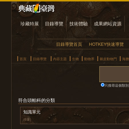
珍藏特展
目錄導覽
技術體驗
成果網站資源
目錄導覽首頁
HOTKEY快速導覽
首頁
目錄導覽
內容主題
生物
動物界
棘皮動物門
海膽
只搜尋這個類別
符合頭帕科的分類
知識單元
(6筆)