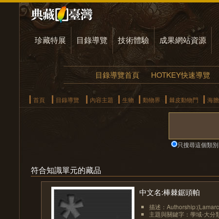
珍藏特展
目錄導覽
技術體驗
成果網站資源
目錄導覽首頁
HOTKEY快速導覽
首頁
目錄導覽
內容主題
生物
動物界
棘皮動物門
海膽
只搜尋這個類別
符合知識單元的藏品
中文名:棒棘鋸頭帕
描述：Authorship:(La
主題與關鍵字：學域-大分類:動物-