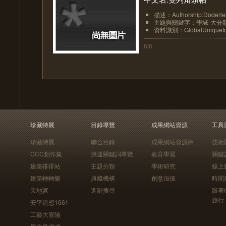
描述：Authorship:Döderle
主題與關鍵字：學域-大分類:動物-
資料識別：GlobalUniqueIden
6/6
珍藏特展
目錄導覽
成果網站資源
工具
珍藏特展
聯合目錄
成果網站資源庫
技術
CCC創作集
快速關鍵詞導覽
教育學習
關鍵
建築排排站
主題分類
學術研究
線上
建築轉轉樂
典藏機構
創意加值
時間
天地宮
進階搜尋
跟著
旅行
安平追想1661
工藝大冒險