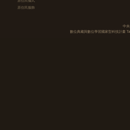
原住民儀式
原住民服飾
中央
數位典藏與數位學習國家型科技計畫 Taiwan e-Le