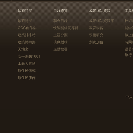
珍藏特展
目錄導覽
成果網站資源
工具
珍藏特展
聯合目錄
成果網站資源庫
技術
CCC創作集
快速關鍵詞導覽
教育學習
關鍵
建築排排站
主題分類
學術研究
線上
建築轉轉樂
典藏機構
創意加值
時間
天地宮
進階搜尋
跟著
旅行
安平追想1661
工藝大冒險
原住民儀式
原住民服飾
中央