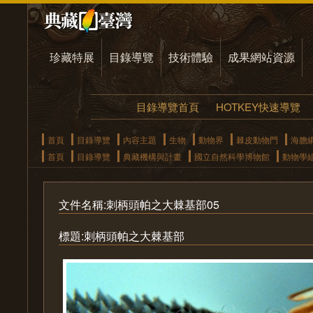
珍藏特展
目錄導覽
技術體驗
成果網站資源
目錄導覽首頁
HOTKEY快速導覽
首頁
目錄導覽
內容主題
生物
動物界
棘皮動物門
海膽
首頁
目錄導覽
典藏機構與計畫
國立自然科學博物館
動物學
文件名稱:刺柄頭帕之大棘基部05
標題:刺柄頭帕之大棘基部