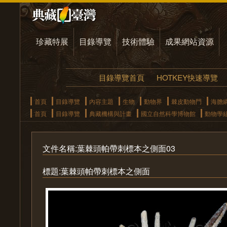
珍藏特展
目錄導覽
技術體驗
成果網站資源
目錄導覽首頁
HOTKEY快速導覽
首頁
目錄導覽
內容主題
生物
動物界
棘皮動物門
海膽
首頁
目錄導覽
典藏機構與計畫
國立自然科學博物館
動物學
文件名稱:葉棘頭帕帶刺標本之側面03
標題:葉棘頭帕帶刺標本之側面