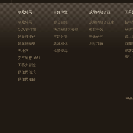
珍藏特展
目錄導覽
成果網站資源
工具
珍藏特展
聯合目錄
成果網站資源庫
技術
CCC創作集
快速關鍵詞導覽
教育學習
關鍵
建築排排站
主題分類
學術研究
線上
建築轉轉樂
典藏機構
創意加值
時間
天地宮
進階搜尋
跟著
旅行
安平追想1661
工藝大冒險
原住民儀式
原住民服飾
中央