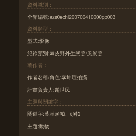
資料識別：
全館編號:azs0echi200700410000pp003
資料類型：
型式:影像
紀錄類別:棘皮野外生態照/風景照
著作者：
作者名稱/角色:李坤瑄拍攝
計畫負責人:趙世民
主題與關鍵字：
關鍵字:葉棘頭帕、頭帕
主題:動物