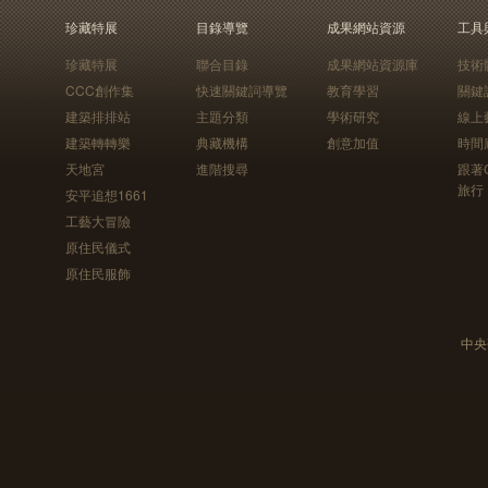
珍藏特展
目錄導覽
成果網站資源
工具
珍藏特展
聯合目錄
成果網站資源庫
技術
CCC創作集
快速關鍵詞導覽
教育學習
關鍵
建築排排站
主題分類
學術研究
線上
建築轉轉樂
典藏機構
創意加值
時間
天地宮
進階搜尋
跟著
旅行
安平追想1661
工藝大冒險
原住民儀式
原住民服飾
中央