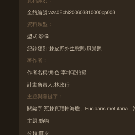
資料識別：
全館編號:azs0Echi200603810000pp003
資料類型：
型式:影像
紀錄類別:棘皮野外生態照/風景照
著作者：
作者名稱/角色:李坤瑄拍攝
計畫負責人:林政行
主題與關鍵字：
關鍵字:冠棘真頭帕海膽、Eucidaris metularia
主題:動物
分類:棘皮