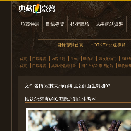
珍藏特展
目錄導覽
技術體驗
成果網站資源
目錄導覽首頁
HOTKEY快速導覽
首頁
目錄導覽
內容主題
生物
動物界
棘皮動物門
海膽
首頁
目錄導覽
典藏機構與計畫
國立自然科學博物館
動物學
文件名稱:冠棘真頭帕海膽之側面生態照03
標題:冠棘真頭帕海膽之側面生態照