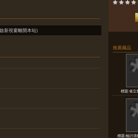
啟新視窗離開本站)
推薦藏品
標題:省
標題:檢討清