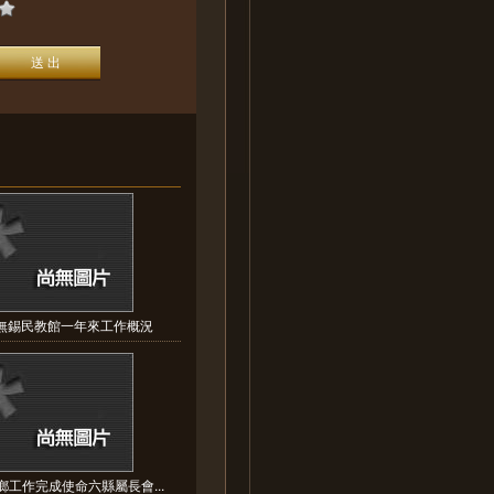
立無錫民教館一年來工作概況
鄉工作完成使命六縣屬長會...