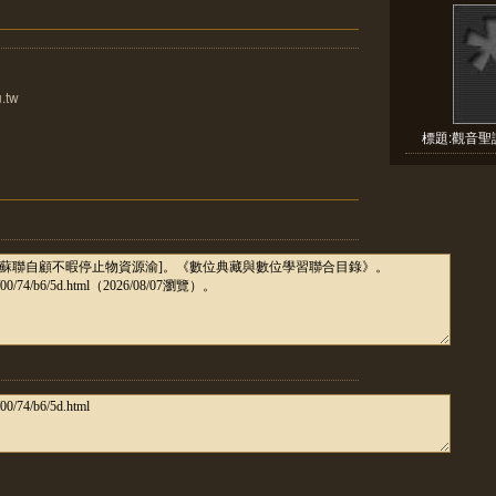
.tw
標題:觀音聖