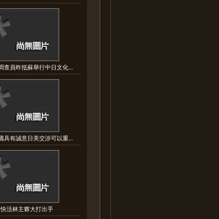
調查員昨抵蘇舉行中日文化...
國具有誠意日美交涉可以重...
:快活林主夥大打出手