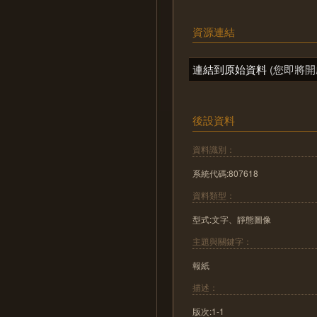
資源連結
連結到原始資料
(您即將開
後設資料
資料識別：
系統代碼:807618
資料類型：
型式:文字、靜態圖像
主題與關鍵字：
報紙
描述：
版次:1-1