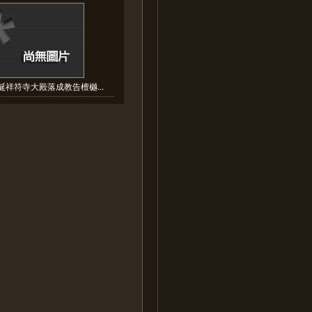
誕祥符寺大殿落成教告檀樾...