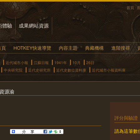
首頁
術體驗
成果網站資源
首頁
HOTKEY快速導覽
內容主題
典藏機構
進階搜尋
近代城市小報
江蘇日報
1941年
10月
26日
中央研究院
近代史研究所
近代史數位資料庫
近代城市小報資料庫
物資源渝
評分與驗證
請為這筆數