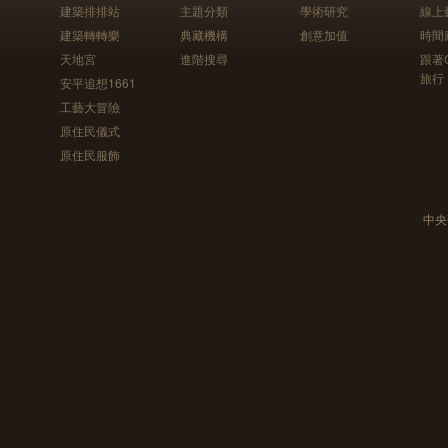
建築排排站
主題分類
學術研究
線上
建築轉轉樂
典藏機構
創意加值
時間
天地宮
進階搜尋
跟著
旅行
安平追想1661
工藝大冒險
原住民儀式
原住民服飾
中央