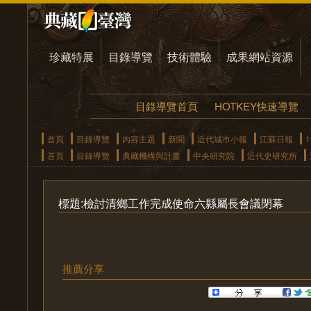
珍藏特展
目錄導覽
技術體驗
成果網站資源
目錄導覽首頁
HOTKEY快速導覽
首頁
目錄導覽
內容主題
新聞
近代城市小報
江蘇日報
1
首頁
目錄導覽
典藏機構與計畫
中央研究院
近代史研究所
標題:檢討清鄉工作完成使命六縣屬長會議閉幕
推薦分享