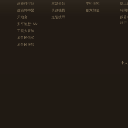
建築排排站
主題分類
學術研究
線上
建築轉轉樂
典藏機構
創意加值
時間
天地宮
進階搜尋
跟著
旅行
安平追想1661
工藝大冒險
原住民儀式
原住民服飾
中央