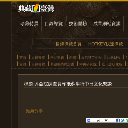
珍藏特展
目錄導覽
技術體驗
成果網站資源
目錄導覽首頁
HOTKEY快速導覽
首頁
目錄導覽
內容主題
新聞
近代城市小報
江蘇日報
1
首頁
目錄導覽
典藏機構與計畫
中央研究院
近代史研究所
標題:興亞院調查員昨抵蘇舉行中日文化懇談
推薦分享