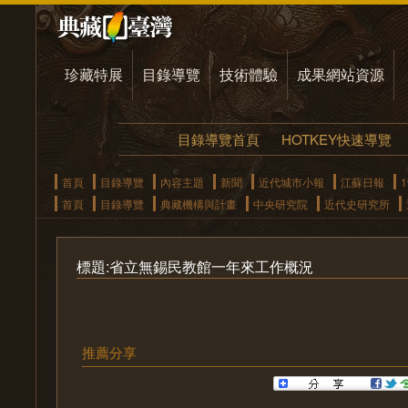
珍藏特展
目錄導覽
技術體驗
成果網站資源
目錄導覽首頁
HOTKEY快速導覽
首頁
目錄導覽
內容主題
新聞
近代城市小報
江蘇日報
1
首頁
目錄導覽
典藏機構與計畫
中央研究院
近代史研究所
標題:省立無錫民教館一年來工作概況
推薦分享