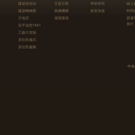
建築排排站
主題分類
學術研究
線上
建築轉轉樂
典藏機構
創意加值
時間
天地宮
進階搜尋
跟著
旅行
安平追想1661
工藝大冒險
原住民儀式
原住民服飾
中央