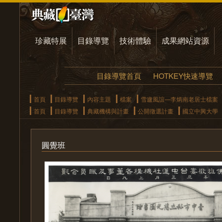
珍藏特展
目錄導覽
技術體驗
成果網站資源
目錄導覽首頁
HOTKEY快速導覽
首頁
目錄導覽
內容主題
檔案
雪廬風誼—李炳南老居士檔案
首頁
目錄導覽
典藏機構與計畫
公開徵選計畫
國立中興大學
圓覺班