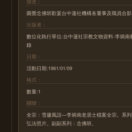
描述：
圓覺念佛班歡宴台中蓮社機構各董事及職員合影
出版者：
數位化執行單位:台中蓮社宗教文物資料-李炳南
錄
日期：
活動日期:1961/01/09
格式：
數量:1
關聯：
全宗：雪廬風誼—李炳南老居士檔案全宗。系列
弘法照片。副副系列：念佛班。