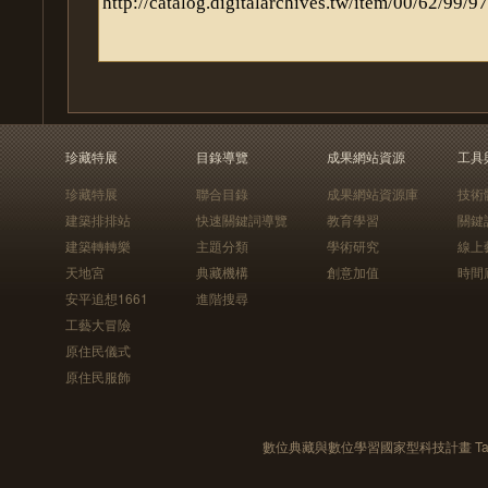
珍藏特展
目錄導覽
成果網站資源
工具
珍藏特展
聯合目錄
成果網站資源庫
技術
建築排排站
快速關鍵詞導覽
教育學習
關鍵
建築轉轉樂
主題分類
學術研究
線上
天地宮
典藏機構
創意加值
時間
安平追想1661
進階搜尋
工藝大冒險
原住民儀式
原住民服飾
數位典藏與數位學習國家型科技計畫 Taiwan e-Le