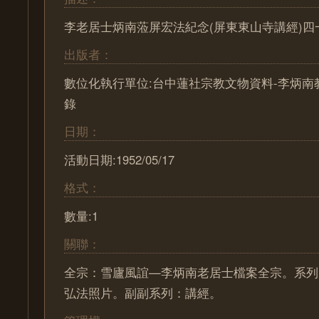
李老居士炳南蒞屏宏法紀念(屏東東山寺講經)四
出版者：
數位化執行單位:台中蓮社宗教文物資料-李炳南
錄
日期：
活動日期:1952/05/17
格式：
數量:1
關聯：
全宗：雪廬風誼—李炳南老居士檔案全宗。系列
弘法照片。副副系列：講經。