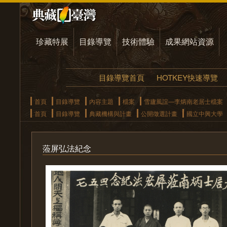
珍藏特展
目錄導覽
技術體驗
成果網站資源
目錄導覽首頁
HOTKEY快速導覽
首頁
目錄導覽
內容主題
檔案
雪廬風誼—李炳南老居士檔案
首頁
目錄導覽
典藏機構與計畫
公開徵選計畫
國立中興大學
蒞屏弘法紀念