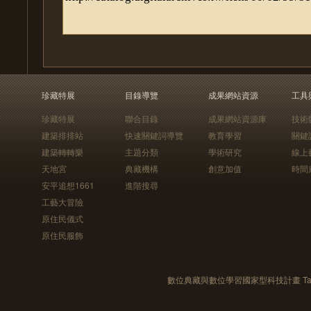
珍藏特展
目錄導覽
成果網站資源
工具
珍藏特展
聯合目錄
成果網站資源庫
技術
建築排排站
快速關鍵詞導覽
教育學習
關鍵
建築轉轉樂
主題分類
學術研究
線上
天地宮
典藏機構
創意加值
時間
安平追想1661
進階搜尋
工藝大冒險
原住民儀式
原住民服飾
數位典藏與數位學習國家型科技計畫 Taiwan e-Le