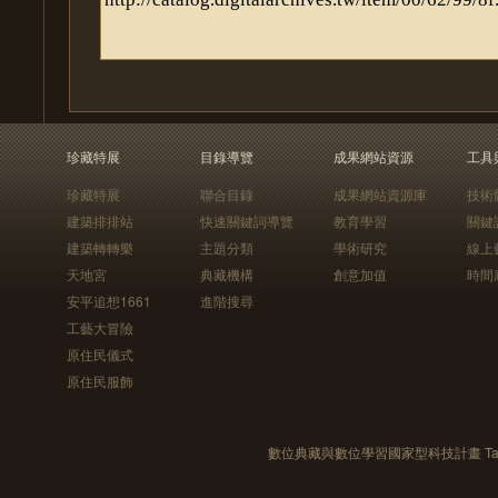
珍藏特展
目錄導覽
成果網站資源
工具
珍藏特展
聯合目錄
成果網站資源庫
技術
建築排排站
快速關鍵詞導覽
教育學習
關鍵
建築轉轉樂
主題分類
學術研究
線上
天地宮
典藏機構
創意加值
時間
安平追想1661
進階搜尋
工藝大冒險
原住民儀式
原住民服飾
數位典藏與數位學習國家型科技計畫 Taiwan e-Le