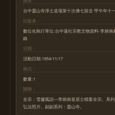
描述：
台中靈山寺淨土道場第十次佛七留念 甲午年十
出版者：
數位化執行單位:台中蓮社宗教文物資料-李炳南
錄
日期：
活動日期:1954/11/17
格式：
數量:1
關聯：
全宗：雪廬風誼—李炳南老居士檔案全宗。系列
弘法照片。副副系列：靈山寺。