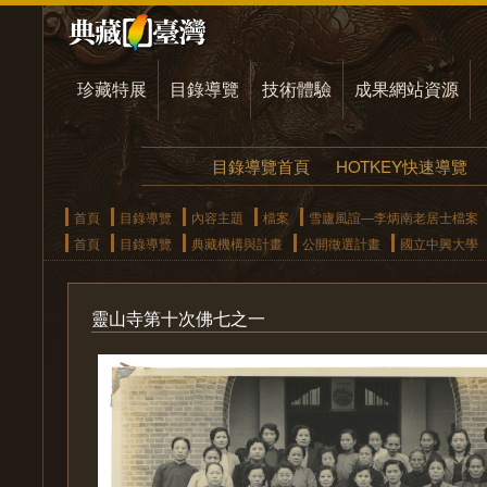
珍藏特展
目錄導覽
技術體驗
成果網站資源
目錄導覽首頁
HOTKEY快速導覽
首頁
目錄導覽
內容主題
檔案
雪廬風誼—李炳南老居士檔案
首頁
目錄導覽
典藏機構與計畫
公開徵選計畫
國立中興大學
靈山寺第十次佛七之一