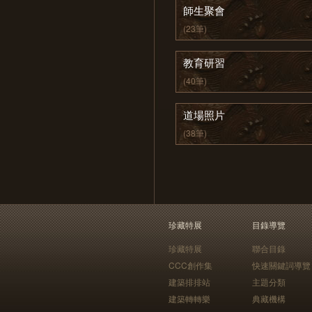
師生聚會
(23筆)
教育研習
(40筆)
道場照片
(38筆)
珍藏特展
目錄導覽
珍藏特展
聯合目錄
CCC創作集
快速關鍵詞導覽
建築排排站
主題分類
建築轉轉樂
典藏機構