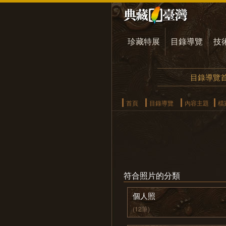
珍藏特展
目錄導覽
技
目錄導覽
首頁
目錄導覽
內容主題
檔
符合照片的分類
個人照
(12筆)