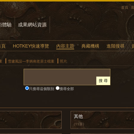
首頁
術體驗
成果網站資源
首頁
HOTKEY快速導覽
內容主題
典藏機構
進階搜尋
案
雪廬風誼—李炳南老居士檔案
照片
只搜尋這個類別
搜尋全部
其他
(11筆)