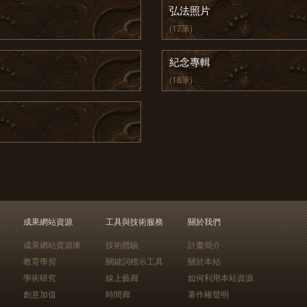
弘法照片
(17筆)
紀念專輯
(18筆)
成果網站資源
工具與技術服務
關於我們
成果網站資源庫
技術體驗
計畫簡介
教育學習
關鍵詞標示工具
關於本站
學術研究
線上藝廊
如何利用本站資源
創意加值
時間廊
著作權聲明