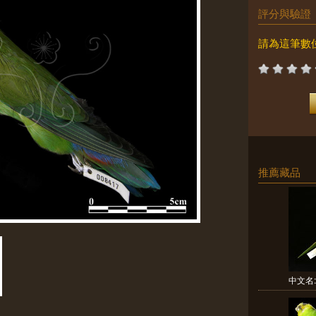
評分與驗證
請為這筆數
推薦藏品
中文名: