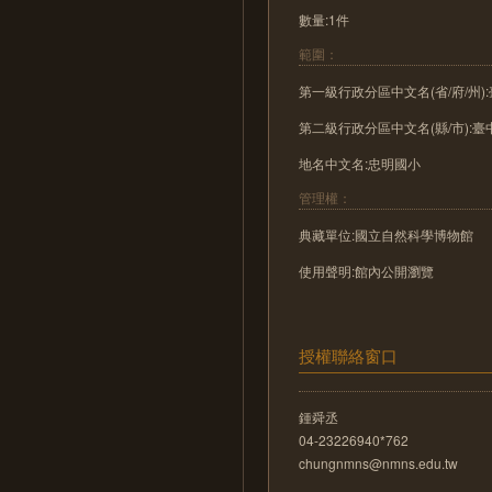
數量:1件
範圍：
第一級行政分區中文名(省/府/州)
第二級行政分區中文名(縣/市):臺
地名中文名:忠明國小
管理權：
典藏單位:國立自然科學博物館
使用聲明:館內公開瀏覽
授權聯絡窗口
鍾舜丞
04-23226940*762
chungnmns@nmns.edu.tw