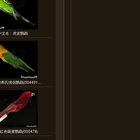
中文名：虎皮鸚鵡
希氏情侶鸚鵡(004491...
紅色吸蜜鸚鵡(000478)