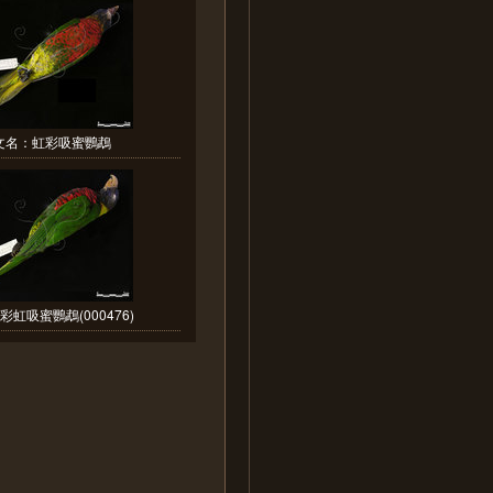
文名：虹彩吸蜜鸚鵡
彩虹吸蜜鸚鵡(000476)