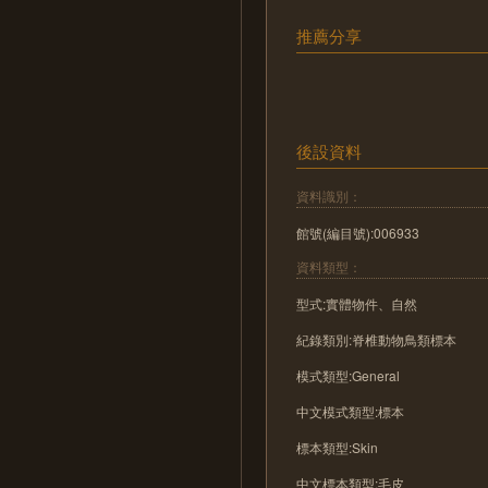
推薦分享
後設資料
資料識別：
館號(編目號):006933
資料類型：
型式:實體物件、自然
紀錄類別:脊椎動物鳥類標本
模式類型:General
中文模式類型:標本
標本類型:Skin
中文標本類型:毛皮