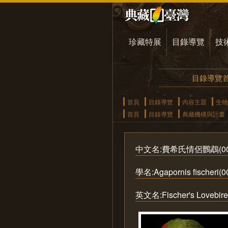
珍藏特展
目錄導覽
技
目錄導覽
首頁
目錄導覽
內容主題
生物
首頁
目錄導覽
典藏機構與計畫
中文名:費希氏情侶鸚鵡(006
學名:Agapornis fischeri(0
英文名:Fischer's Lovebire