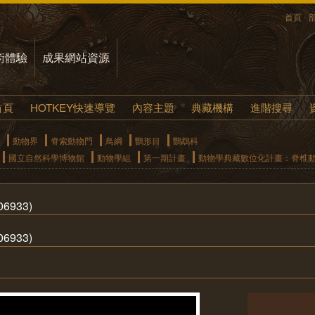
首頁
術體驗
成果網站資源
首頁
HOTKEY快速導覽
內容主題
典藏機構
進階搜尋
動物界
脊索動物門
鳥綱
鸚形目
鸚鵡科
國立自然科學博物館
動物學組
第一期計畫
動物學典藏數位化計畫：脊椎
933)
06933)