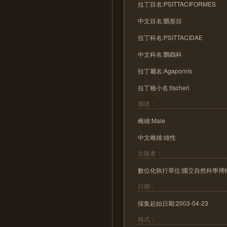
拉丁目名:PSITTACIFORMES
中文目名:鸚形目
拉丁科名:PSITTACIDAE
中文科名:鸚鵡科
拉丁屬名:Agapornis
拉丁種小名:fischeri
描述：
雌雄:Male
中文雌雄:雄性
出版者：
數位化執行單位:國立自然科學博
日期：
採集起始日期:2003-04-23
格式：