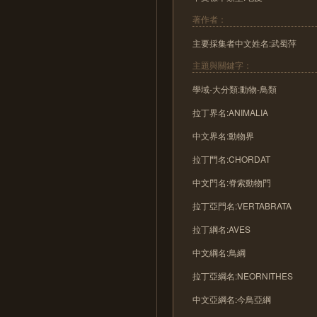
著作者：
主要採集者中文姓名:武蜀萍
主題與關鍵字：
學域-大分類:動物-鳥類
拉丁界名:ANIMALIA
中文界名:動物界
拉丁門名:CHORDAT
中文門名:脊索動物門
拉丁亞門名:VERTABRATA
拉丁綱名:AVES
中文綱名:鳥綱
拉丁亞綱名:NEORNITHES
中文亞綱名:今鳥亞綱