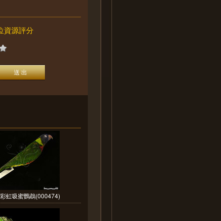
位資源評分
彩虹吸蜜鸚鵡(000474)