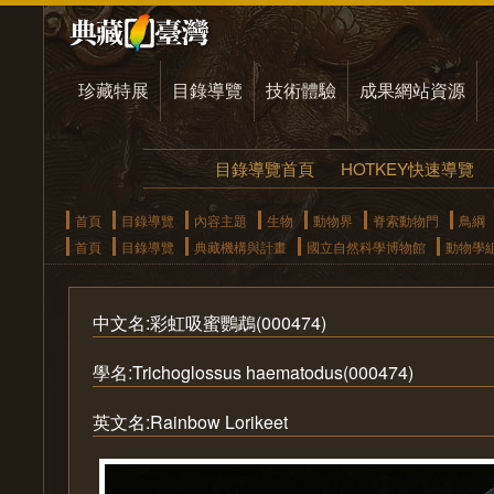
珍藏特展
目錄導覽
技術體驗
成果網站資源
目錄導覽首頁
HOTKEY快速導覽
首頁
目錄導覽
內容主題
生物
動物界
脊索動物門
鳥綱
首頁
目錄導覽
典藏機構與計畫
國立自然科學博物館
動物學
中文名:彩虹吸蜜鸚鵡(000474)
學名:Trichoglossus haematodus(000474)
英文名:Rainbow Lorikeet