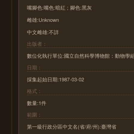
嘴腳色:嘴色:暗紅 ; 腳色:黑灰
雌雄:Unknown
中文雌雄:不詳
出版者：
數位化執行單位:國立自然科學博物館：動物學
日期：
採集起始日期:1987-03-02
格式：
數量:1件
範圍：
第一級行政分區中文名(省/府/州):臺灣省