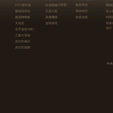
CCC創作集
快速關鍵詞導覽
教育學習
關鍵
建築排排站
主題分類
學術研究
線上
建築轉轉樂
典藏機構
創意加值
時間
天地宮
進階搜尋
跟著
旅行
安平追想1661
工藝大冒險
原住民儀式
原住民服飾
中央