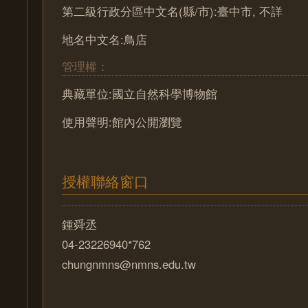
第二級行政分區中文名(縣/市):臺中市, 不詳
地名中文名:鳥店
管理權：
典藏單位:國立自然科學博物館
使用聲明:館內公開瀏覽
授權聯絡窗口
鍾舜丞
04-23226940*762
chungnmns@nmns.edu.tw