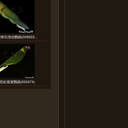
希氏情侶鸚鵡(006933...
彩虹吸蜜鸚鵡(000474)