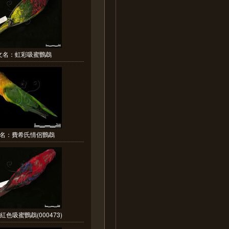
文名：虹彩吸蜜鸚鵡
名：費希氏情侶鸚鵡
紅色吸蜜鸚鵡(000473)