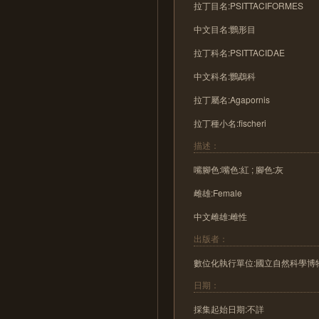
拉丁目名:PSITTACIFORMES
中文目名:鸚形目
拉丁科名:PSITTACIDAE
中文科名:鸚鵡科
拉丁屬名:Agapornis
拉丁種小名:fischeri
描述：
嘴腳色:嘴色:紅 ; 腳色:灰
雌雄:Female
中文雌雄:雌性
出版者：
數位化執行單位:國立自然科學博
日期：
採集起始日期:不詳