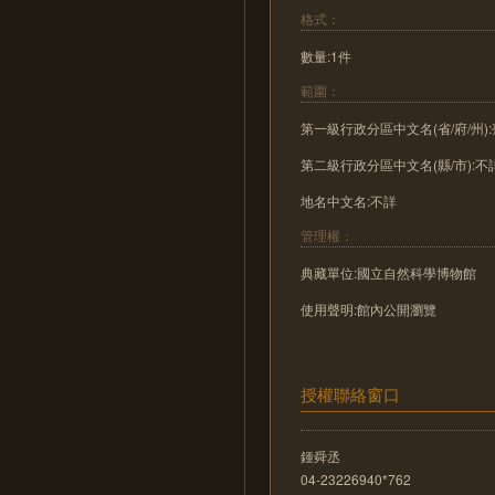
格式：
數量:1件
範圍：
第一級行政分區中文名(省/府/州)
第二級行政分區中文名(縣/市):不
地名中文名:不詳
管理權：
典藏單位:國立自然科學博物館
使用聲明:館內公開瀏覽
授權聯絡窗口
鍾舜丞
04-23226940*762