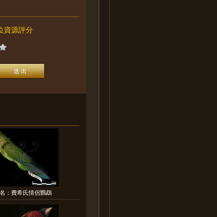
位資源評分
名：費希氏情侶鸚鵡