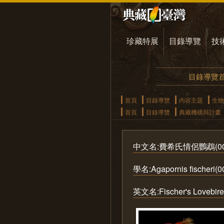
珍藏特展
目錄導覽
技
目錄導覽
首頁
目錄導覽
內容主題
生物
首頁
目錄導覽
典藏機構與計畫
中文名:費希氏情侶鸚鵡(004
學名:Agapornis fischeri(0
英文名:Fischer's Lovebire