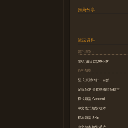
推薦分享
後設資料
資料識別：
館號(編目號):004491
資料類型：
型式:實體物件、自然
紀錄類別:脊椎動物鳥類標本
模式類型:General
中文模式類型:標本
標本類型:Skin
中文標本類型:毛皮