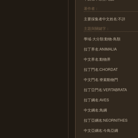
著作者：
主要採集者中文姓名:不詳
主題與關鍵字：
學域-大分類:動物-鳥類
拉丁界名:ANIMALIA
中文界名:動物界
拉丁門名:CHORDAT
中文門名:脊索動物門
拉丁亞門名:VERTABRATA
拉丁綱名:AVES
中文綱名:鳥綱
拉丁亞綱名:NEORNITHES
中文亞綱名:今鳥亞綱