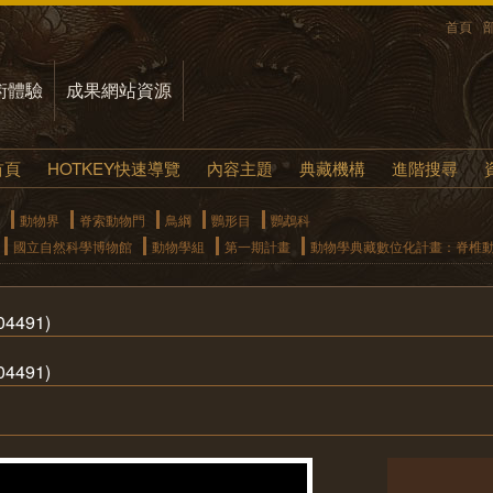
首頁
術體驗
成果網站資源
首頁
HOTKEY快速導覽
內容主題
典藏機構
進階搜尋
動物界
脊索動物門
鳥綱
鸚形目
鸚鵡科
國立自然科學博物館
動物學組
第一期計畫
動物學典藏數位化計畫：脊椎
491)
04491)