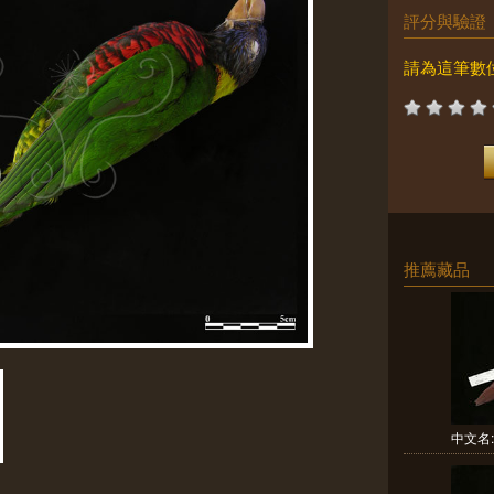
評分與驗證
請為這筆數
推薦藏品
中文名: