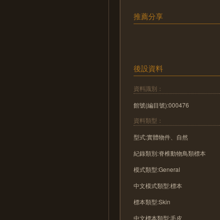
推薦分享
後設資料
資料識別：
館號(編目號):000476
資料類型：
型式:實體物件、自然
紀錄類別:脊椎動物鳥類標本
模式類型:General
中文模式類型:標本
標本類型:Skin
中文標本類型:毛皮