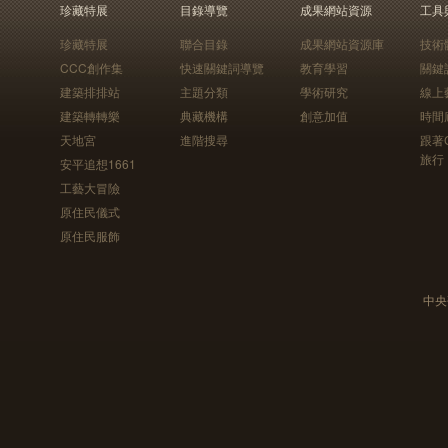
珍藏特展
目錄導覽
成果網站資源
工具
珍藏特展
聯合目錄
成果網站資源庫
技術
CCC創作集
快速關鍵詞導覽
教育學習
關鍵
建築排排站
主題分類
學術研究
線上
建築轉轉樂
典藏機構
創意加值
時間
天地宮
進階搜尋
跟著
旅行
安平追想1661
工藝大冒險
原住民儀式
原住民服飾
中央