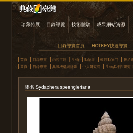
珍藏特展
目錄導覽
技術體驗
成果網站資源
目錄導覽首頁
HOTKEY快速導覽
首頁
目錄導覽
內容主題
生物
動物界
軟體動物門
腹足
首頁
目錄導覽
典藏機構與計畫
中央研究院
生物多樣性研究
學名:Sydaphera speengleriana