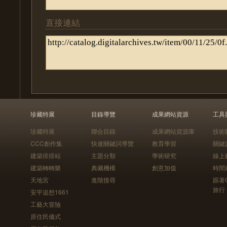
直接連結
珍藏特展
目錄導覽
成果網站資源
工具
珍藏特展
聯合目錄
成果網站資源庫
技術
CCC創作集
快速關鍵詞導覽
教育學習
關鍵
建築排排站
主題分類
學術研究
線上
建築轉轉樂
典藏機構
創意加值
時間
天地宮
進階搜尋
跟著
旅行
安平追想1661
工藝大冒險
原住民儀式