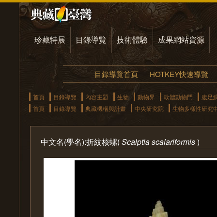
珍藏特展
目錄導覽
技術體驗
成果網站資源
目錄導覽首頁
HOTKEY快速導覽
首頁
目錄導覽
內容主題
生物
動物界
軟體動物門
腹足
首頁
目錄導覽
典藏機構與計畫
中央研究院
生物多樣性研究
中文名(學名):折紋核螺(
Scalptia scalariformis
)