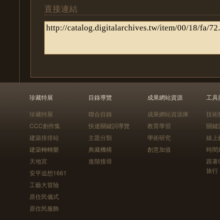
直接連結
珍藏特展
目錄導覽
成果網站資源
工具
珍藏特展
聯合目錄
成果網站資源庫
技術
CCC創作集
快速關鍵詞導覽
教育學習
關鍵
建築排排站
主題分類
學術研究
線上
建築轉轉樂
典藏機構
創意加值
時間
天地宮
進階搜尋
跟著
旅行
安平追想1661
工藝大冒險
原住民儀式
原住民服飾