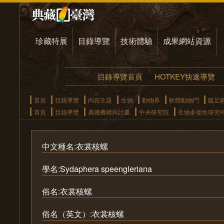
珍藏特展
目錄導覽
技術體驗
成果網站資源
目錄導覽首頁
HOTKEY快速導覽
首頁
目錄導覽
內容主題
生物
動物界
軟體動物門
腹足
首頁
目錄導覽
典藏機構與計畫
中央研究院
生物多樣性研究
中文種名:衣裳核螺
學名:Sydaphera speengleriana
俗名:衣裳核螺
俗名（英文）:衣裳核螺