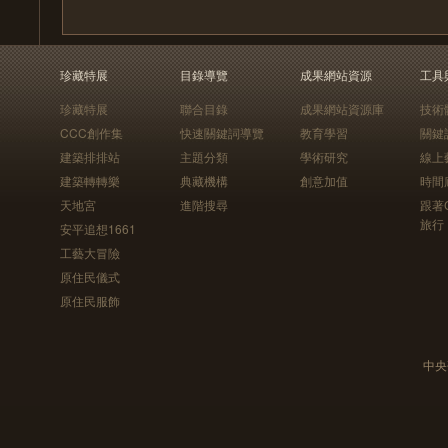
珍藏特展
目錄導覽
成果網站資源
工具
珍藏特展
聯合目錄
成果網站資源庫
技術
CCC創作集
快速關鍵詞導覽
教育學習
關鍵
建築排排站
主題分類
學術研究
線上
建築轉轉樂
典藏機構
創意加值
時間
天地宮
進階搜尋
跟著
旅行
安平追想1661
工藝大冒險
原住民儀式
原住民服飾
中央