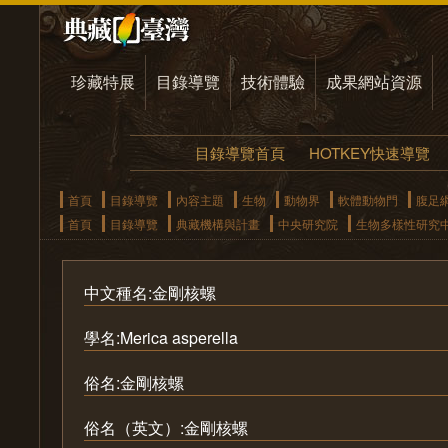
珍藏特展
目錄導覽
技術體驗
成果網站資源
目錄導覽首頁
HOTKEY快速導覽
首頁
目錄導覽
內容主題
生物
動物界
軟體動物門
腹足
首頁
目錄導覽
典藏機構與計畫
中央研究院
生物多樣性研究
中文種名:金剛核螺
學名:Merica asperella
俗名:金剛核螺
俗名（英文）:金剛核螺