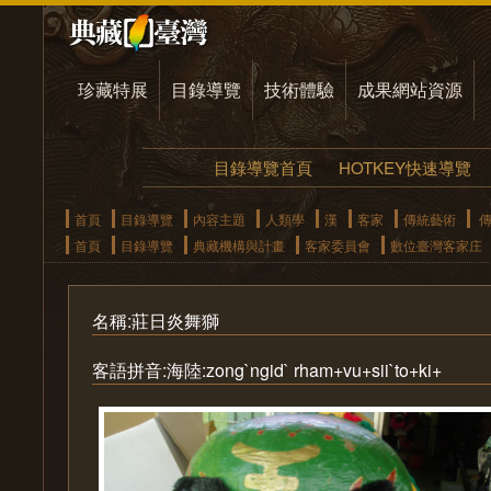
珍藏特展
目錄導覽
技術體驗
成果網站資源
目錄導覽首頁
HOTKEY快速導覽
首頁
目錄導覽
內容主題
人類學
漢
客家
傳統藝術
傳
首頁
目錄導覽
典藏機構與計畫
客家委員會
數位臺灣客家庄
名稱:莊日炎舞獅
客語拼音:海陸:zong`ngid` rham+vu+sii`to+ki+