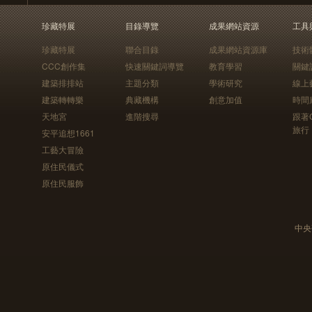
珍藏特展
目錄導覽
成果網站資源
工具
珍藏特展
聯合目錄
成果網站資源庫
技術
CCC創作集
快速關鍵詞導覽
教育學習
關鍵
建築排排站
主題分類
學術研究
線上
建築轉轉樂
典藏機構
創意加值
時間
天地宮
進階搜尋
跟著
旅行
安平追想1661
工藝大冒險
原住民儀式
原住民服飾
中央