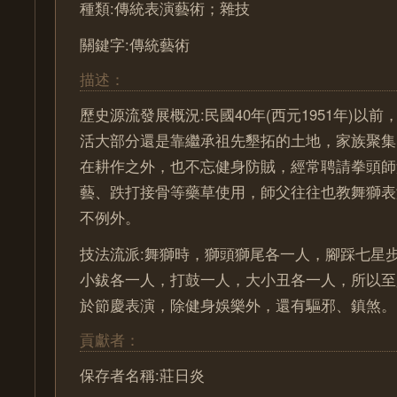
種類:傳統表演藝術；雜技
關鍵字:傳統藝術
描述：
歷史源流發展概況:民國40年(西元1951年)以
活大部分還是靠繼承祖先墾拓的土地，家族聚集
在耕作之外，也不忘健身防賊，經常聘請拳頭師
藝、跌打接骨等藥草使用，師父往往也教舞獅表
不例外。
技法流派:舞獅時，獅頭獅尾各一人，腳踩七星
小鈸各一人，打鼓一人，大小丑各一人，所以至
於節慶表演，除健身娛樂外，還有驅邪、鎮煞。
貢獻者：
保存者名稱:莊日炎