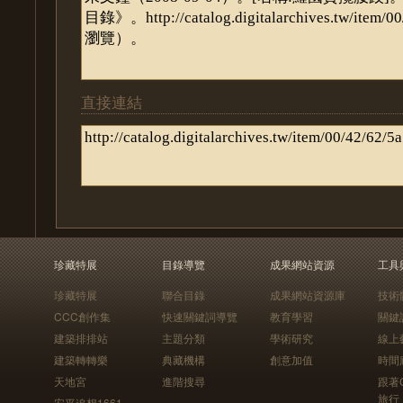
直接連結
珍藏特展
目錄導覽
成果網站資源
工具
珍藏特展
聯合目錄
成果網站資源庫
技術
CCC創作集
快速關鍵詞導覽
教育學習
關鍵
建築排排站
主題分類
學術研究
線上
建築轉轉樂
典藏機構
創意加值
時間
天地宮
進階搜尋
跟著
旅行
安平追想1661