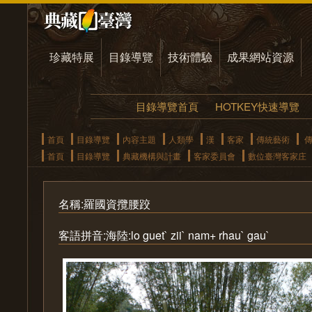
珍藏特展
目錄導覽
技術體驗
成果網站資源
目錄導覽首頁
HOTKEY快速導覽
首頁
目錄導覽
內容主題
人類學
漢
客家
傳統藝術
傳
首頁
目錄導覽
典藏機構與計畫
客家委員會
數位臺灣客家庄
名稱:羅國資攬腰跤
客語拼音:海陸:lo guet` zii` nam+ rhau` gau`