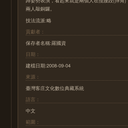
蹲姿勢表演，看起來就是兩個人在攬腰跤(摔角
兩人敲銅鑼。
技法流派:略
貢獻者：
保存者名稱:羅國資
日期：
建檔日期:2008-09-04
來源：
臺灣客庄文化數位典藏系統
語言：
中文
範圍：