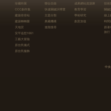
珍藏特展
聯合目錄
成果網站資源庫
技術
CCC創作集
快速關鍵詞導覽
教育學習
關鍵
建築排排站
主題分類
學術研究
線上
建築轉轉樂
典藏機構
創意加值
時間
天地宮
進階搜尋
跟著
旅行
安平追想1661
工藝大冒險
原住民儀式
原住民服飾
中央