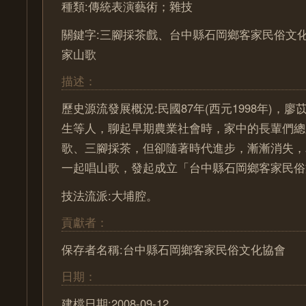
種類:傳統表演藝術；雜技
關鍵字:三腳採茶戲、台中縣石岡鄉客家民俗文
家山歌
描述：
歷史源流發展概況:民國87年(西元1998年)，
生等人，聊起早期農業社會時，家中的長輩們總
歌、三腳採茶，但卻隨著時代進步，漸漸消失，
一起唱山歌，發起成立「台中縣石岡鄉客家民俗
技法流派:大埔腔。
貢獻者：
保存者名稱:台中縣石岡鄉客家民俗文化協會
日期：
建檔日期:2008-09-12