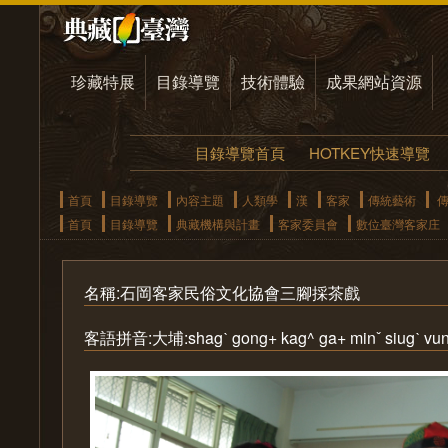
珍藏特展
目錄導覽
技術體驗
成果網站資源
目錄導覽首頁
HOTKEY快速導覽
首頁
目錄導覽
內容主題
人類學
漢
客家
傳統藝術
傳
首頁
目錄導覽
典藏機構與計畫
客家委員會
數位臺灣客家庄
名稱:石岡客家民俗文化協會三腳採茶戲
客語拼音:大埔:shagˋ gong+ kag^ ga+ minˇ siugˋ vunˇ faˋ